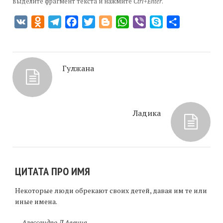
выделите фрагмент текста и нажмите
Ctrl+Enter
.
VK
Odnoklassniki
Telegram
Facebook
Twitter
Blogger
WhatsApp
Viber
Skype
Отправить
Гулжана
Ладика
ЦИТАТА ПРО ИМЯ
Некоторые люди обрекают своих детей, давая им те или
иные имена.
—
Алессандро Д Авения