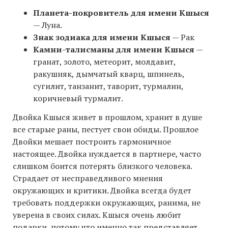
Планета-покровитель для имени Кшыся
— Луна.
Знак зодиака для имени Кшыся
— Рак
Камни-талисманы для имени Кшыся
—
гранат, золото, метеорит, молдавит,
ракушняк, дымчатый кварц, шпинель,
сугилит, танзанит, таворит, турмалин,
коричневый турмалит.
Двойка Кшыся живет в прошлом, хранит в душе
все старые раны, пестует свои обиды. Прошлое
Двойки мешает построить гармоничное
настоящее. Двойка нуждается в партнере, часто
слишком боится потерять близкого человека.
Страдает от несправедливого мнения
окружающих и критики. Двойка всегда будет
требовать поддержки окружающих, ранима, не
уверена в своих силах. Кшыся очень любит
подарки, потому что именно так представляет