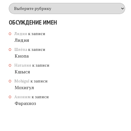
Все
имена
ОБСУЖДЕНИЕ ИМЕН
Лидия
к записи
Лидия
Шлёпа
к записи
Кнопа
Наталия
к записи
Кшыся
Mohigul
к записи
Мохигул
Аноним
к записи
Фарахноз