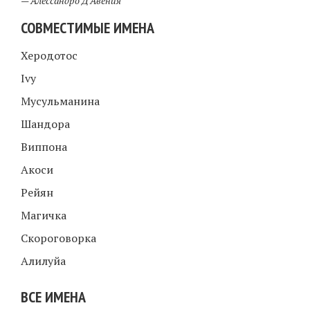
—
Алессандро Д Авения
СОВМЕСТИМЫЕ ИМЕНА
Херодотос
Ivy
Мусульманина
Шандора
Виппона
Акоси
Рейян
Магичка
Скороговорка
Алилуйа
ВСЕ ИМЕНА