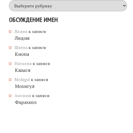
Все
имена
ОБСУЖДЕНИЕ ИМЕН
Лидия
к записи
Лидия
Шлёпа
к записи
Кнопа
Наталия
к записи
Кшыся
Mohigul
к записи
Мохигул
Аноним
к записи
Фарахноз