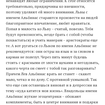
ненавидят любые ограничения. К себе относятся
требовательно, придирчивы ко внешности,
поэтому уделяют ей много внимания. Львы с
именем Альбинас стараются произвести на людей
благоприятное впечатление, любят нравиться.
Попал в милость ко Льву – считай, повезло. Тебя
будут превозносить, везде брать с собой (чтобы
похвастаться) и учить манерам – аристократы еще
те. А вот ругаться со Львом по имени Альбинас не
рекомендуется: они остры на язык и за словом в
карман не полезут. Через пять минут будешь
стоять с красными от злости щеками и негодовать,
какого черта он смеет с тобой так разговаривать?
Причем Лев Альбинас врать не станет – скажет
мало, четко и по делу. С противной ухмылкой. Так
что еще сам останешься виноват и в депрессии на
тему «куда катится моя жизнь». Владельцы имени
Альбинас жуткие эгоцентрики – обожают
комплименты, быть в центре внимания и подарки