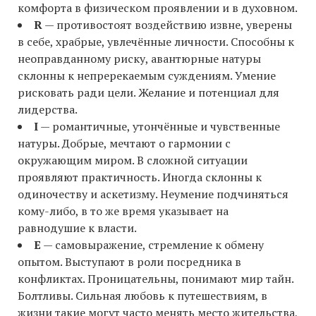
комфорта в физическом проявлении и в духовном.
R
— противостоят воздействию извне, уверены
в себе, храбрые, увлечённые личности. Способны к
неоправданному риску, авантюрные натуры
склонны к непререкаемым суждениям. Умение
рисковать ради цели. Желание и потенциал для
лидерства.
I
— романтичные, утончённые и чувственные
натуры. Добрые, мечтают о гармонии с
окружающим миром. В сложной ситуации
проявляют практичность. Иногда склонны к
одиночеству и аскетизму. Неумение подчиняться
кому-либо, в то же время указывает на
равнодушие к власти.
E
— самовыражение, стремление к обмену
опытом. Выступают в роли посредника в
конфликтах. Проницательны, понимают мир тайн.
Болтливы. Сильная любовь к путешествиям, в
жизни такие могут часто менять место жительства,