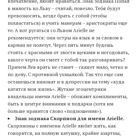
впечатление, любят нравиться. Знак зодиака Попал
в милость ко Льву – считай, повезло. Тебя будут
превозносить, везде брать с собой (чтобы
похвастаться) и учить манерам – аристократы еще
те. А вот ругаться со Львом Arielle не
рекомендуется: они остры на язык и за словом в
карман не полезут. Через пять минут будешь
стоять с красными от злости щеками и негодовать,
какого черта он смеет с тобой так разговаривать?
Причем Лев врать не станет – скажет мало, четко и
по делу. С противной ухмылкой. Так что еще сам
останешься виноват и в депрессии на тему «куда
катится моя жизнь». Жуткие эгоцентрики
владельцы имени Arielle – обожают комплименты,
быть в центре внимания и подарки (хотя им
больше нравится слово «подношения»).
Знак зодиака Скорпион для имени Arielle.
Скорпионы с именени Arielle любят жить, как
говорится, на полную катушку, крайне азартны,