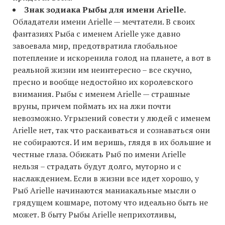
Знак зодиака Рыбы для имени Arielle.
Обладатели имени Arielle — мечтатели. В своих
фантазиях Рыба с именем Arielle уже давно
завоевала мир, предотвратила глобальное
потепление и искоренила голод на планете, а вот в
реальной жизни им неинтересно – все скучно,
пресно и вообще недостойно их королевского
внимания. Рыбы с именем Arielle — cтрашные
вруны, причем поймать их на лжи почти
невозможно. Угрызений совести у людей с именем
Arielle нет, так что раскаиваться и сознаваться они
не собираются. И им веришь, глядя в их большие и
честные глаза. Обижать Рыб по имени Arielle
нельзя – страдать будут долго, муторно и с
наслаждением. Если в жизни все идет хорошо, у
Рыб Arielle начинаются маниакальные мысли о
грядущем кошмаре, потому что идеально быть не
может. В быту Рыбы Arielle неприхотливы,