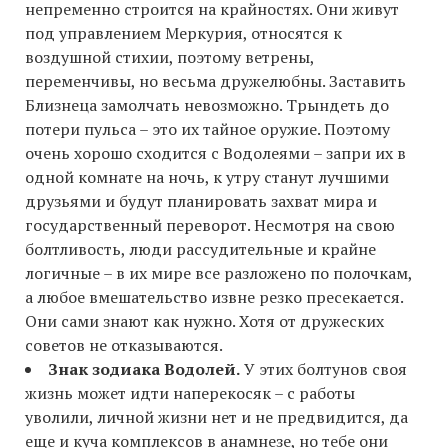
непременно строится на крайностях. Они живут
под управлением Меркурия, относятся к
воздушной стихии, поэтому ветрены,
переменчивы, но весьма дружелюбны. Заставить
Близнеца замолчать невозможно. Трындеть до
потери пульса – это их тайное оружие. Поэтому
очень хорошо сходится с Водолеями – запри их в
одной комнате на ночь, к утру станут лучшими
друзьями и будут планировать захват мира и
государственный переворот. Несмотря на свою
болтливость, люди рассудительные и крайне
логичные – в их мире все разложено по полочкам,
а любое вмешательство извне резко пресекается.
Они сами знают как нужно. Хотя от дружеских
советов не отказываются.
Знак зодиака Водолей.
У этих болтунов своя
жизнь может идти наперекосяк – с работы
уволили, личной жизни нет и не предвидится, да
еще и куча комплексов в анамнезе, но тебе они