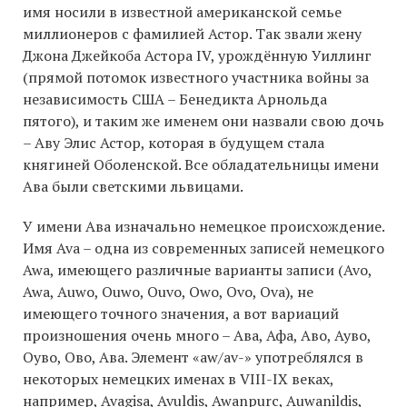
имя носили в известной американской семье
миллионеров с фамилией Астор. Так звали жену
Джона Джейкоба Астора IV, урождённую Уиллинг
(прямой потомок известного участника войны за
независимость США – Бенедикта Арнольда
пятого), и таким же именем они назвали свою дочь
– Аву Элис Астор, которая в будущем стала
княгиней Оболенской. Все обладательницы имени
Ава были светскими львицами.
У имени Ава изначально немецкое происхождение.
Имя Ava – одна из современных записей немецкого
Awa, имеющего различные варианты записи (Avo,
Awa, Auwo, Ouwo, Ouvo, Owo, Ovo, Ova), не
имеющего точного значения, а вот вариаций
произношения очень много – Ава, Афа, Аво, Ауво,
Оуво, Ово, Ава. Элемент «aw/av-» употреблялся в
некоторых немецких именах в VIII-IX веках,
например, Avagisa, Avuldis, Awanpurc, Auwanildis,