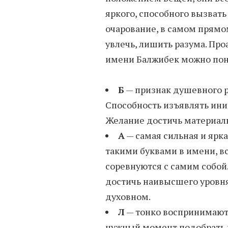
яркого, способного вызват
очарование, в самом прямо
увлечь, лишить разума. Пр
имени Балжибек можно поня
Б
— признак душевного 
Способность изъявлять ини
Желание достичь материаль
А
— самая сильная и ярк
такими буквами в имени, вс
соревнуются с самим собой.
достичь наивысшего уровня
духовном.
Л
— тонко воспринимают 
нужный момент подобрать 