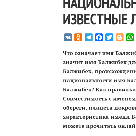
НАЦИОНАЛЬН
ИЗВЕСТНЫЕ 
VK
Odnoklassniki
Telegram
Facebook
Twitter
Blogg
Что означает имя Балжиб
значит имя Балжибек дл
Балжибек, происхождение
национальности имя Бал
Балжибек? Как правильн
Совместимость c именем
обереги, планета покров
характеристика имени Б
можете прочитать онлайн