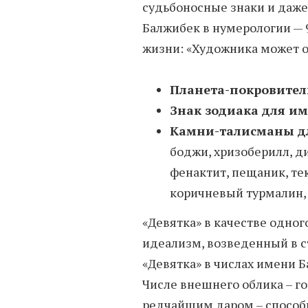
судьбоносные знаки и даже
Балжибек в нумерологии — 
жизни: «Художника может 
Планета-покровител
Знак зодиака для и
Камни-талисманы д
боджи, хризоберилл, ди
фенактит, пещаник, тек
коричневый турмалин, 
«Девятка» в качестве одног
идеализм, возведенный в с
«Девятка» в числах имени 
Числе внешнего облика – го
редчайшим даром – способн