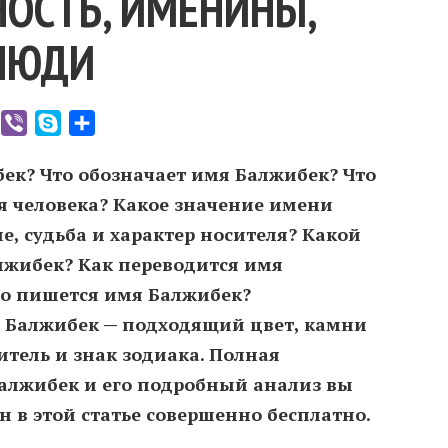
ОСТЬ, ИМЕНИНЫ,
ЛЮДИ
er
WhatsApp
Viber
Skype
Отправить
ек? Что обозначает имя Балжибек? Что
я человека? Какое значение имени
, судьба и характер носителя? Какой
жибек? Как переводится имя
о пишется имя Балжибек?
 Балжибек — подходящий цвет, камни
итель и знак зодиака. Полная
алжибек и его подробный анализ вы
 в этой статье совершенно бесплатно.