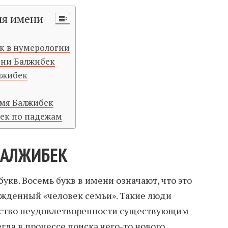
ия имени
к в нумерологии
ени Балжибек
лжибек
имя Балжибек
ек по падежам
БАЛЖИБЕК
букв. Восемь букв в имени означают, что это
рожденный «человек семьи». Такие люди
ство неудовлетворенности существующим
да в процессе поиска чего-то нового,