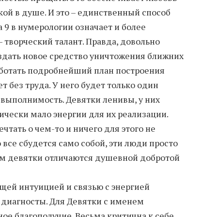
кой в душе. И это – единственный способ
а 9 в нумерологии означает и более
 творческий талант. Правда, довольно
здать новое средство уничтожения ближних
работать подробнейший план построения
 без труда. У него будет только один
евыполнимость. Девятки ленивы, у них
ически мало энергии для их реализации.
тать о чем-то и ничего для этого не
о все сбудется само собой, эти люди просто
ом девятки отличаются душевной добротой
щей интуицией и связью с энергией
 диагносты. Для Девятки с именем
ое благополучие. Весьма критична к себе,