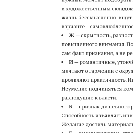
и художественным складом 
жизнь бессмысленно, ищут
варианте – самовлюбленно
Ж
— скрытность, разност
повышенного внимания. По
сам факт признания, а не р
И
— романтичные, утонч
мечтают о гармонии с окр
проявляют практичность. И
Неумение подчиняться кому
равнодушие к власти.
Б
— признак душевного 
Способность изъявлять ини
Желание достичь материаль
Е
— самовыражение, стре