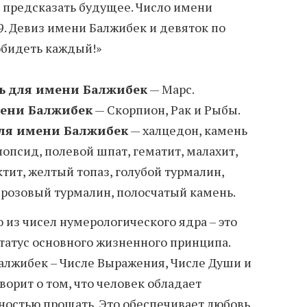
 предсказать будущее. Число имени
9. Девиз имени Балжибек и девяток по
обидеть каждый!»
ь для имени Балжибек
— Марс.
мени Балжибек
— Скорпион, Рак и Рыбы.
ля имени Балжибек
— халцедон, камень
опсид, полевой шпат, гематит, малахит,
тит, желтый топаз, голубой турмалин,
розовый турмалин, полосчатый камень.
о из чисел нумерологического ядра – это
татус основного жизненного принципа.
Балжибек – Числе Выражения, Числе Души и
ворит о том, что человек обладает
остью прощать. Это обеспечивает любовь