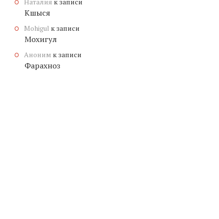
Наталия
к записи
Кшыся
Mohigul
к записи
Мохигул
Аноним
к записи
Фарахноз
© КОПИРАЙТ
ЗНАЧЕНИЕ-ИМЕНИ.ОНЛАЙН
, 2026.
МУЖСКИЕ