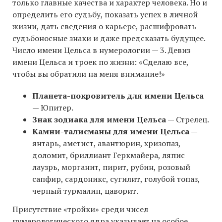
только главные качества и характер человека. Но и
определить его судьбу, показать успех в личной
жизни, дать сведения о карьере, расшифровать
судьбоносные знаки и даже предсказать будущее.
Число имени Цельса в нумерологии — 3. Девиз
имени Цельса и троек по жизни: «Сделаю все,
чтобы вы обратили на меня внимание!»
Планета-покровитель для имени Цельса
— Юпитер.
Знак зодиака для имени Цельса
— Стрелец.
Камни-талисманы для имени Цельса
—
янтарь, аметист, авантюрин, хризопаз,
доломит, бриллиант Геркмайера, ляпис
лаузрь, морганит, пирит, рубин, розовый
сапфир, сардоникс, сугилит, голубой топаз,
черный турмалин, цаворит.
Присутствие «тройки» среди чисел
нумерологического ядра указывает на особое