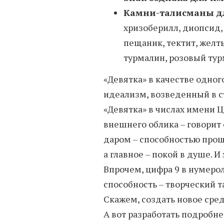
Камни-талисманы д
хризоберилл, диопсид, 
пещаник, тектит, желт
турмалин, розовый тур
«Девятка» в качестве одног
идеализм, возведенный в с
«Девятка» в числах имени Ц
внешнего облика – говорит
даром – способностью прощ
а главное – покой в душе. И
Впрочем, цифра 9 в нумеро
способность – творческий т
Скажем, создать новое сре
А вот разработать подробн