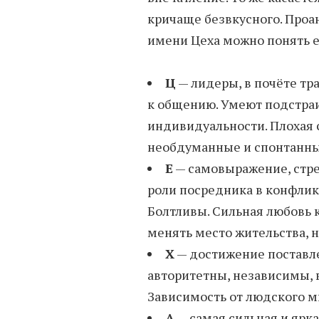
кричаще безвкусного. Проа
имени Цеха можно понять е
Ц
— лидеры, в почёте тр
к общению. Умеют подстраи
индивидуальности. Плохая 
необдуманные и спонтанны
Е
— самовыражение, стре
роли посредника в конфлик
Болтливы. Сильная любовь к
менять место жительства, 
Х
— достижение поставле
авторитетны, независимы, 
Зависимость от людского 
А
— самая сильная и ярк