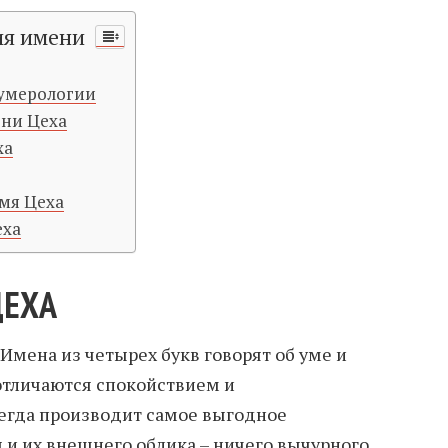
ия имени
нумерологии
ени Цеха
ха
мя Цеха
еха
ЦЕХА
 Имена из четырех букв говорят об уме и
отличаются спокойствием и
егда производит самое выгодное
я и их внешнего облика – ничего вычурного,