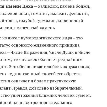
ля имени Цеха
— халцедон, камень боджи,
полевой шпат, гематит, малахит, фенактит,
ый топаз, голубой турмалин, коричневый
малин, полосчатый камень.
о из чисел нумерологического ядра – это
татус основного жизненного принципа.
еха – Числе Выражения, Числе Души и Числе
 о том, что человек обладает редчайшим
ать. Это обеспечивает любовь окружающих,
 это – единственный способ его обрести.
логии означает и более практическую
алант. Правда, довольно избирательный.
дство уничтожения ближних человек сумеет.
ейший план построения идеального