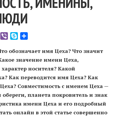
ОСТЬ, ИМЕНИНЫ,
ЛЮДИ
er
WhatsApp
Viber
Skype
Отправить
Что обозначает имя Цеха? Что значит
Какое значение имени Цеха,
 характер носителя? Какой
а? Как переводится имя Цеха? Как
Цеха? Совместимость c именем Цеха —
 обереги, планета покровитель и знак
еристика имени Цеха и его подробный
тать онлайн в этой статье совершенно