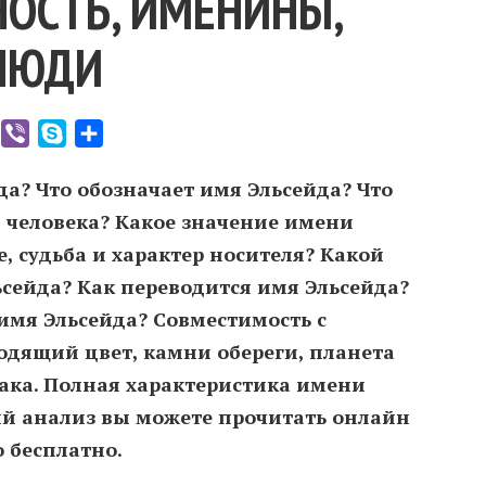
ОСТЬ, ИМЕНИНЫ,
ЛЮДИ
er
WhatsApp
Viber
Skype
Отправить
да? Что обозначает имя Эльсейда? Что
я человека? Какое значение имени
, судьба и характер носителя? Какой
сейда? Как переводится имя Эльсейда?
имя Эльсейда? Совместимость c
одящий цвет, камни обереги, планета
иака. Полная характеристика имени
ый анализ вы можете прочитать онлайн
о бесплатно.