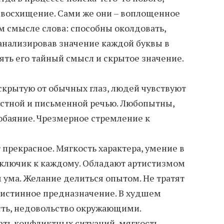
ь восхищение. Сами же они – воплощенное
м смысле слова: способны околдовать,
оанализировав значение каждой буквы в
ть его тайный смысл и скрытое значение.
 скрытую от обычных глаз, людей чувствуют
устной и письменной речью. Любопытны,
обаяние. Чрезмерное стремление к
прекрасное. Мягкость характера, умение в
ключик к каждому. Обладают артистизмом
ума. Желание делиться опытом. Не тратят
 истинное предназначение. В худшем
сть, недовольство окружающими.
ать конфликтных ситуаций, мягкость