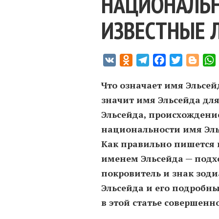
НАЦИОНАЛЬН
ИЗВЕСТНЫЕ 
VK
Odnoklassniki
Telegram
Facebook
Twitter
Blogg
Что означает имя Эльсей
значит имя Эльсейда дл
Эльсейда, происхождение
национальности имя Эль
Как правильно пишется 
именем Эльсейда — подх
покровитель и знак зод
Эльсейда и его подробн
в этой статье совершенн