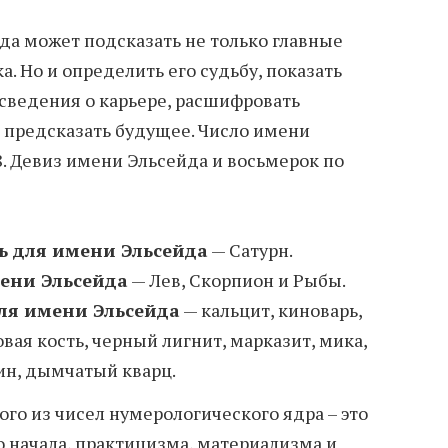
а может подсказать не только главные
а. Но и определить его судьбу, показать
 сведения о карьере, расшифровать
 предсказать будущее. Число имени
8. Девиз имени Эльсейда и восьмерок по
ь для имени Эльсейда
— Сатурн.
мени Эльсейда
— Лев, Скорпион и Рыбы.
ля имени Эльсейда
— кальцит, киноварь,
овая кость, черный лигнит, марказит, мика,
тин, дымчатый кварц.
ого из чисел нумерологического ядра – это
 начала, практицизма, материализма и