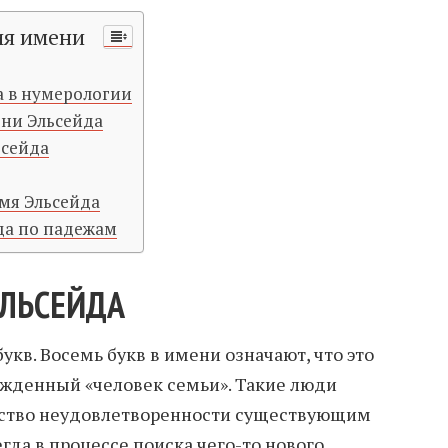
ия имени
а в нумерологии
ени Эльсейда
ьсейда
мя Эльсейда
да по падежам
ЭЛЬСЕЙДА
укв. Восемь букв в имени означают, что это
рожденный «человек семьи». Такие люди
ство неудовлетворенности существующим
да в процессе поиска чего-то нового,