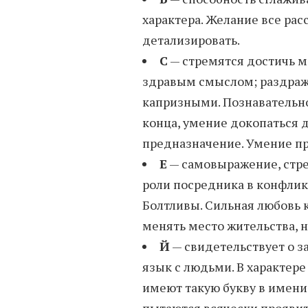
характера. Желание все ра
детализировать.
С
— стремятся достичь м
здравым смыслом; раздраж
капризными. Познавательно
конца, умение докопаться 
предназначение. Умение пр
Е
— самовыражение, стре
роли посредника в конфлик
Болтливы. Сильная любовь к
менять место жительства, 
Й
— свидетельствует о 
язык с людьми. В характере
имеют такую букву в имени,
пытаются всячески проявить