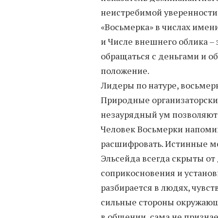
неистребимой уверенности 
«Восьмерка» в числах имен
и Числе внешнего облика – 
обращаться с деньгами и о
положение.
Лидеры по натуре, восьмер
Природные организаторские
незаурядный ум позволяют 
Человек Восьмерки напомин
расшифровать. Истинные м
Эльсейда всегда скрыты от 
соприкосновения и установ
разбирается в людях, чувств
сильные стороны окружающ
в общении, сама не признае