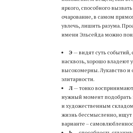
яркого, способного вызват
очарование, в самом прямо
увлечь, лишить разума. Пр
имени Эльсейда можно поня
Э
— видят суть событий,
насквозь, хорошо владеют 
высокомерны. Лукавство и 
элитарности.
Л
— тонко воспринимают 
нужный момент подобрать 
и художественным складом 
жизнь бессмысленно, ищут
варианте – самовлюбленно
Ь
— способность сглажив