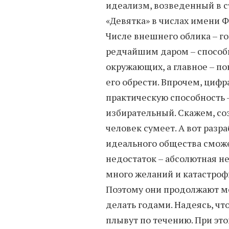
идеализм, возведенный в с
«Девятка» в числах имени 
Числе внешнего облика – го
редчайшим даром – способн
окружающих, а главное – по
его обрести. Впрочем, цифр
практическую способность –
избирательный. Скажем, со
человек сумеет. А вот раз
идеального общества сможет
недостаток – абсолютная н
много желаний и катастроф
Поэтому они продолжают меч
делать годами. Надеясь, чт
плывут по течению. При эт