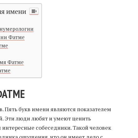
ия имени
 нумерологии
ени Фатме
тме
имя Фатме
атме
ФАТМЕ
в. Пять букв имени являются показателем
. Эти люди любят и умеют ценить
и интересные собеседники. Такой человек
седника ощущения, что он имеет дело с