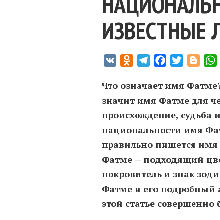
НАЦИОНАЛЬН
ИЗВЕСТНЫЕ 
VK
Odnoklassniki
Telegram
Facebook
Twitter
Blogg
Что означает имя Фатме?
значит имя Фатме для ч
происхождение, судьба и
национальности имя Фат
правильно пишется имя 
Фатме — подходящий цве
покровитель и знак зод
Фатме и его подробный 
этой статье совершенно 