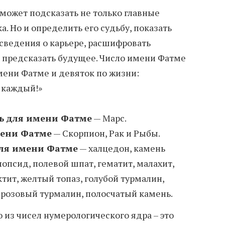
ожет подсказать не только главные
а. Но и определить его судьбу, показать
 сведения о карьере, расшифровать
 предсказать будущее. Число имени Фатме
мени Фатме и девяток по жизни:
 каждый!»
ь для имени Фатме
— Марс.
мени Фатме
— Скорпион, Рак и Рыбы.
ля имени Фатме
— халцедон, камень
опсид, полевой шпат, гематит, малахит,
тит, желтый топаз, голубой турмалин,
розовый турмалин, полосчатый камень.
о из чисел нумерологического ядра – это