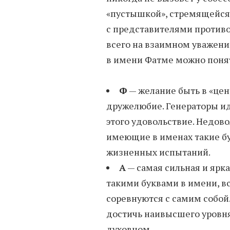
«пустышкой», стремящейся 
с представителями против
всего на взаимном уважени
в имени Фатме можно понят
Ф
— желание быть в «цен
дружелюбие. Генераторы ид
этого удовольствие. Недово
имеющие в именах такие бу
жизненных испытаний.
А
— самая сильная и ярк
такими буквами в имени, вс
соревнуются с самим собой.
достичь наивысшего уровня
духовном.