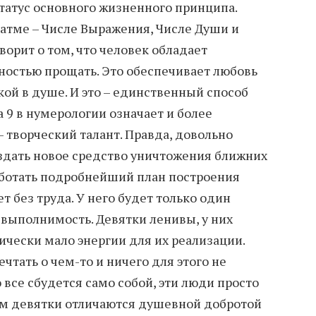
татус основного жизненного принципа.
Фатме – Числе Выражения, Числе Души и
ворит о том, что человек обладает
остью прощать. Это обеспечивает любовь
кой в душе. И это – единственный способ
а 9 в нумерологии означает и более
 творческий талант. Правда, довольно
здать новое средство уничтожения ближних
работать подробнейший план построения
 без труда. У него будет только один
евыполнимость. Девятки ленивы, у них
ически мало энергии для их реализации.
тать о чем-то и ничего для этого не
о все сбудется само собой, эти люди просто
ом девятки отличаются душевной добротой