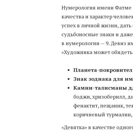
Нумерология имени Фатме м
качества и характер человек
успех в личной жизни, дать
судьбоносные знаки и даже
в нумерологии — 9. Девиз и
«Художника может обидеть
Планета-покровител
Знак зодиака для и
Камни-талисманы д
боджи, хризоберилл, ди
фенактит, пещаник, тек
коричневый турмалин, 
«Девятка» в качестве одног