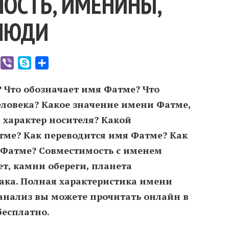
ОСТЬ, ИМЕНИНЫ,
ЛЮДИ
er
WhatsApp
Viber
Skype
Отправить
 Что обозначает имя Фатме? Что
еловека? Какое значение имени Фатме,
 характер носителя? Какой
ме? Как переводится имя Фатме? Как
Фатме? Совместимость c именем
т, камни обереги, планета
иака. Полная характеристика имени
анализ вы можете прочитать онлайн в
бесплатно.