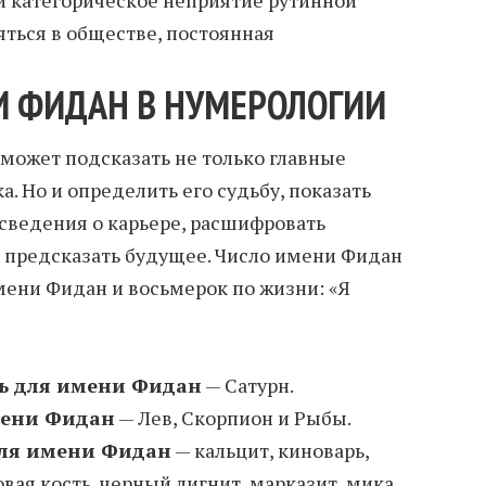
яться в обществе, постоянная
.
И ФИДАН В НУМЕРОЛОГИИ
может подсказать не только главные
а. Но и определить его судьбу, показать
 сведения о карьере, расшифровать
 предсказать будущее. Число имени Фидан
мени Фидан и восьмерок по жизни: «Я
ь для имени Фидан
— Сатурн.
мени Фидан
— Лев, Скорпион и Рыбы.
ля имени Фидан
— кальцит, киноварь,
овая кость, черный лигнит, марказит, мика,