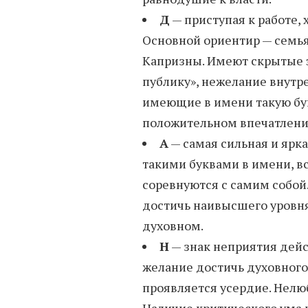
Д
— приступая к работе,
Основной ориентир — семья
Капризны. Имеют скрытые э
публику», нежелание внутр
имеющие в имени такую бу
положительном впечатлени
А
— самая сильная и ярк
такими буквами в имени, вс
соревнуются с самим собой.
достичь наивысшего уровня
духовном.
Н
— знак неприятия дейст
желание достичь духовного 
проявляется усердие. Нелю
Наличие критического ума 