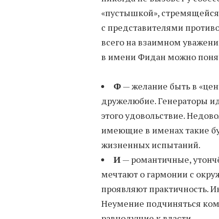
«пустышкой», стремящейся 
с представителями против
всего на взаимном уважени
в имени Фидан можно понят
Ф
— желание быть в «цен
дружелюбие. Генераторы ид
этого удовольствие. Недово
имеющие в именах такие бу
жизненных испытаний.
И
— романтичные, утонч
мечтают о гармонии с окр
проявляют практичность. И
Неумение подчиняться кому
равнодушие к власти.