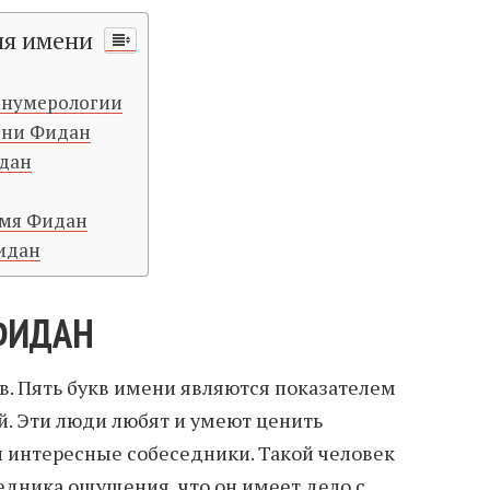
ия имени
 нумерологии
ени Фидан
идан
имя Фидан
идан
ФИДАН
кв. Пять букв имени являются показателем
. Эти люди любят и умеют ценить
и интересные собеседники. Такой человек
седника ощущения, что он имеет дело с