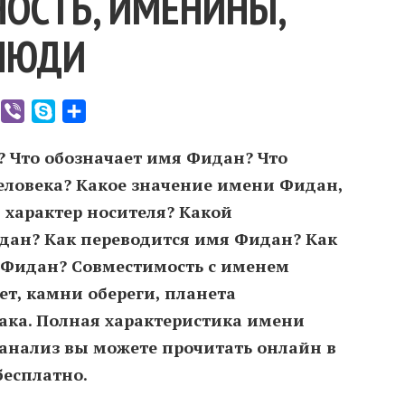
ОСТЬ, ИМЕНИНЫ,
ЛЮДИ
er
WhatsApp
Viber
Skype
Отправить
? Что обозначает имя Фидан? Что
еловека? Какое значение имени Фидан,
 характер носителя? Какой
дан? Как переводится имя Фидан? Как
 Фидан? Совместимость c именем
т, камни обереги, планета
иака. Полная характеристика имени
анализ вы можете прочитать онлайн в
бесплатно.