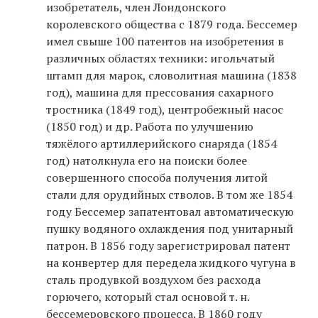
изобретатель, член Лондонского
королевского общества с 1879 года. Бессемер
имел свыше 100 патентов на изобретения в
различных областях техники: игольчатый
штамп для марок, словолитная машина (1838
год), машина для прессования сахарного
тростника (1849 год), центробежный насос
(1850 год) и др. Работа по улучшению
тяжёлого артиллерийского снаряда (1854
год) натолкнула его на поиски более
совершенного способа получения литой
стали для орудийных стволов. В том же 1854
году Бессемер запатентовал автоматическую
пушку водяного охлаждения под унитарный
патрон. В 1856 году зарегистрировал патент
на конвертер для передела жидкого чугуна в
сталь продувкой воздухом без расхода
горючего, который стал основой т. н.
бессемеровского процесса. В 1860 году