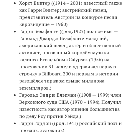
Хорст Винтер ((1914 – 2001) известный также
как Гарри Винтер; австрийский певец,
представитель Австрии на конкурсе песни
Евровидение — 1960)
Гарри Белафонте ((род.1927) полное имя —
Гарольд Джордж Белафонте младший;
американский певец, актёр и общественный
активист, прозванный королём музыки
калипсо. Его альбом «Calypso» (1956) на
протяжении 31 недели удерживал первую
строчку в Billboard 200 и первым в истории
разошёлся тиражом свыше миллиона
экземпляров.)
Гарольд Эндрю Блэкман ((1908 — 1999) член
Верховного суда США (1970 – 1994). Получил
известность как автор мнения большинства
по делу Роу против Уэйда.)
Гарри Гордон ((род.1941) российский поэт и
прозаик, художник)