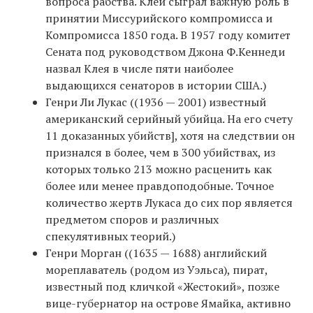
вопроса рабства. Клей сыграл важную роль в
принятии Миссурийского компромисса и
Компромисса 1850 года. В 1957 году комитет
Сената под руководством Джона Ф.Кеннеди
назвал Клея в числе пяти наиболее
выдающихся сенаторов в истории США.)
Генри Ли Лукас ((1936 — 2001) известный
американский серийный убийца. На его счету
11 доказанных убийств], хотя на следствии он
признался в более, чем в 300 убийствах, из
которых только 213 можно расценить как
более или менее правдоподобные. Точное
количество жертв Лукаса до сих пор является
предметом споров и различных
спекулятивных теорий.)
Генри Морган ((1635 — 1688) английский
мореплаватель (родом из Уэльса), пират,
известный под кличкой «Жестокий», позже
вице-губернатор на острове Ямайка, активно