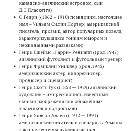
канадско-английский астроном, сын
Д.С.Пласкетта)
О.Генри ((1862 – 1910) псевдоним, настоящее
имя – Уильям Сидни Портер; американский
писатель, прозаик, автор популярных новелл,
характеризующихся тонким юмором и
неожиданными развязками)
Генри Джеймс «Гарри» Реднапп ((род.1947)
английский футболист и футбольный тренер)
Генри Франклин Уинклер ((род.1945)
американский актёр, кинорежиссёр,
продюсер и сценарист)
Генри Скотт Тук ((1858 — 1929) английский
художник – импрессионист, известный
своими изображениями обнажённых
мальчиков и подростков)
Генри Уилсон Аллен ((1912 — 1991)
американский писатель и сценарист. Романы
в жанре вестерна публиковал под