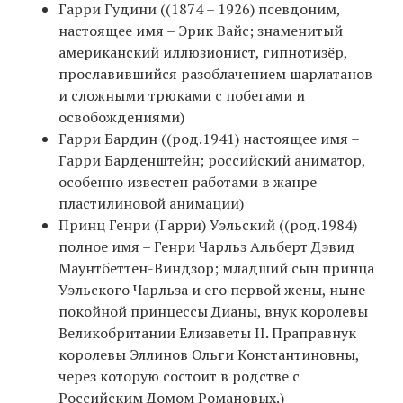
Гарри Гудини ((1874 – 1926) псевдоним,
настоящее имя – Эрик Вайс; знаменитый
американский иллюзионист, гипнотизёр,
прославившийся разоблачением шарлатанов
и сложными трюками с побегами и
освобождениями)
Гарри Бардин ((род.1941) настоящее имя –
Гарри Барденштейн; российский аниматор,
особенно известен работами в жанре
пластилиновой анимации)
Принц Генри (Гарри) Уэльский ((род.1984)
полное имя – Генри Чарльз Альберт Дэвид
Маунтбеттен-Виндзор; младший сын принца
Уэльского Чарльза и его первой жены, ныне
покойной принцессы Дианы, внук королевы
Великобритании Елизаветы II. Праправнук
королевы Эллинов Ольги Константиновны,
через которую состоит в родстве с
Российским Домом Романовых.)