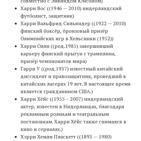
совместно с Эйвиндом Юнсоном)
Харри Вос ((1946 — 2010) нидерландский
футболист, защитник)
Харри Вальфрид Сильяндер ((1922 — 2010)
финский боксёр, бронзовый призёр
Олимпийских игр в Хельсинки (1952))
Харри Олли ((род.1985) завершивший
карьеру финский прыгун с трамплина,
призёр чемпионатов мира)
Гарри У ((род.1937) известный китайский
диссидент и правозащитник, проведший в
китайских лагерях 19 лет. В настоящее время
является гражданином США.)
Харри Хёйс ((1955 – 2007) нидерландский
актер, известен в Нидерландах, благодаря
рекламным роликам и театральным
постановкам. Харри Хёйс также снимался в
кино и сериалах.)
Хэрри Хемли Пласкетт ((1893 — 1980)