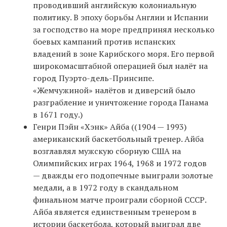
проводивший английскую колониальную
политику. В эпоху борьбы Англии и Испании
за господство на море предпринял несколько
боевых кампаний против испанских
владений в зоне Карибского моря. Его первой
широкомасштабной операцией был налёт на
город Пуэрто-дель-Принсипе.
«Жемчужиной» налётов и диверсий было
разграбление и уничтожение города Панама
в 1671 году.)
Генри Пэйн «Хэнк» Айба ((1904 — 1993)
американский баскетбольный тренер. Айба
возглавлял мужскую сборную США на
Олимпийских играх 1964, 1968 и 1972 годов
— дважды его подопечные выиграли золотые
медали, а в 1972 году в скандальном
финальном матче проиграли сборной СССР.
Айба является единственным тренером в
истории баскетбола, который выиграл две