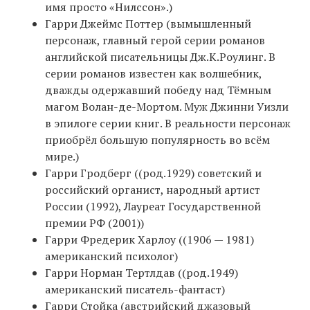
имя просто «Нилссон».)
Гарри Джеймс Поттер (вымышленный
персонаж, главный герой серии романов
английской писательницы Дж.К.Роулинг. В
серии романов известен как волшебник,
дважды одержавший победу над Тёмным
магом Волан-де-Мортом. Муж Джинни Уизли
в эпилоге серии книг. В реальности персонаж
приобрёл большую популярность во всём
мире.)
Гарри Гродберг ((род.1929) советский и
российский органист, народный артист
России (1992), Лауреат Государственной
премии РФ (2001))
Гарри Фредерик Харлоу ((1906 — 1981)
американский психолог)
Гарри Норман Тертлдав ((род.1949)
американский писатель-фантаст)
Гарри Стойка (австрийский джазовый