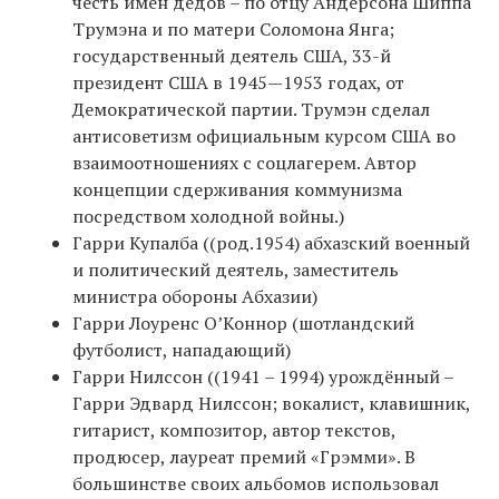
честь имен дедов – по отцу Андерсона Шиппа
Трумэна и по матери Соломона Янга;
государственный деятель США, 33-й
президент США в 1945—1953 годах, от
Демократической партии. Трумэн сделал
антисоветизм официальным курсом США во
взаимоотношениях с соцлагерем. Автор
концепции сдерживания коммунизма
посредством холодной войны.)
Гарри Купалба ((род.1954) абхазский военный
и политический деятель, заместитель
министра обороны Абхазии)
Гарри Лоуренс О’Коннор (шотландский
футболист, нападающий)
Гарри Нилссон ((1941 – 1994) урождённый –
Гарри Эдвард Нилссон; вокалист, клавишник,
гитарист, композитор, автор текстов,
продюсер, лауреат премий «Грэмми». В
большинстве своих альбомов использовал