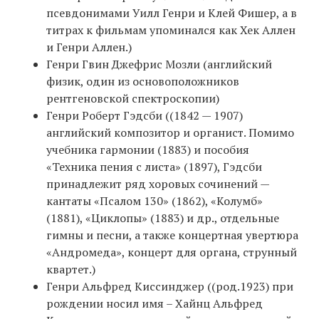
псевдонимами Уилл Генри и Клей Фишер, а в
титрах к фильмам упоминался как Хек Аллен
и Генри Аллен.)
Генри Гвин Джефрис Мозли (английский
физик, один из основоположников
рентгеновской спектроскопии)
Генри Роберт Гэдсби ((1842 — 1907)
английский композитор и органист. Помимо
учебника гармонии (1883) и пособия
«Техника пения с листа» (1897), Гэдсби
принадлежит ряд хоровых сочинений —
кантаты «Псалом 130» (1862), «Колумб»
(1881), «Циклопы» (1883) и др., отдельные
гимны и песни, а также концертная увертюра
«Андромеда», концерт для органа, струнный
квартет.)
Генри Альфред Киссинджер ((род.1923) при
рождении носил имя – Хайнц Альфред