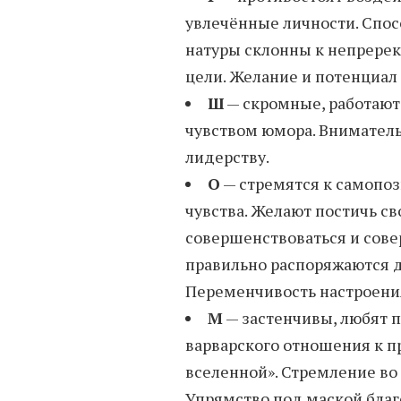
увлечённые личности. Спо
натуры склонны к непрере
цели. Желание и потенциал
Ш
— скромные, работают
чувством юмора. Вниматель
лидерству.
О
— стремятся к самопо
чувства. Желают постичь с
совершенствоваться и сове
правильно распоряжаются д
Переменчивость настроения
М
— застенчивы, любят 
варварского отношения к п
вселенной». Стремление во
Упрямство под маской благ