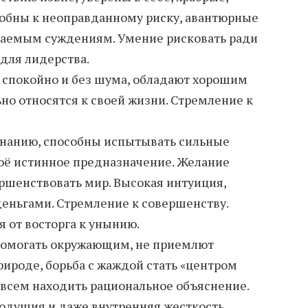
собны к неоправданному риску, авантюрные
каемым суждениям. Умение рисковать ради
 для лидерства.
 спокойно и без шума, обладают хорошим
но относятся к своей жизни. Стремление к
знанию, способны испытывать сильные
воё истинное предназначение. Желание
ршенствовать мир. Высокая интуиция,
еньгами. Стремление к совершенству.
 от восторга к унынию.
помогать окружающим, не приемлют
рироде, борьба с жаждой стать «центром
 всем находить рациональное объяснение.
одушия и даже внутренняя жесткость.