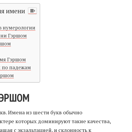
ия имени
в нумерологии
ени Гэршом
ршом
имя Гэршом
 по падежам
эршом
ГЭРШОМ
укв. Имена из шести букв обычно
актере которых доминируют такие качества,
ащая с экзальтацией, и склонность к