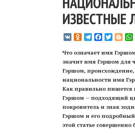
НАЦИОНАЛЬН
ИЗВЕСТНЫЕ 
VK
Odnoklassniki
Telegram
Facebook
Twitter
Blogg
Что означает имя Гэршом
значит имя Гэршом для 
Гэршом, происхождение, 
национальности имя Гэр
Как правильно пишется 
Гэршом — подходящий цв
покровитель и знак зод
Гэршом и его подробный
этой статье совершенно 