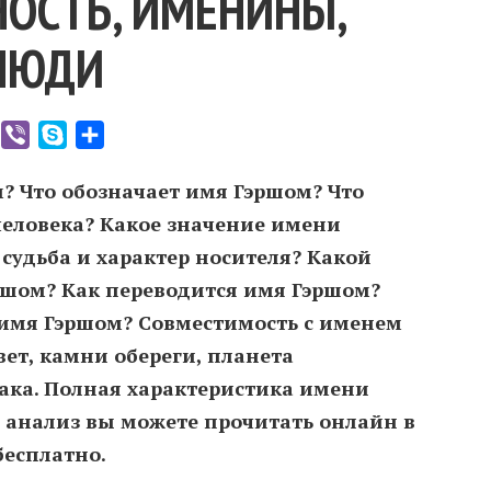
ОСТЬ, ИМЕНИНЫ,
ЛЮДИ
er
WhatsApp
Viber
Skype
Отправить
? Что обозначает имя Гэршом? Что
человека? Какое значение имени
судьба и характер носителя? Какой
шом? Как переводится имя Гэршом?
имя Гэршом? Совместимость c именем
ет, камни обереги, планета
иака. Полная характеристика имени
 анализ вы можете прочитать онлайн в
бесплатно.