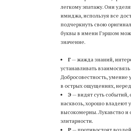
легкому эпатажу. Они удел
имиджа, используя все дост
подчеркнуть свою оригинал
буквы в имени Гэршом можн
значение.
Г
— жажда знаний, интер
устанавливать взаимосвяз
Добросовестность, умение
в острых ощущениях, неред
Э
— видят суть событий,
насквозь, хорошо владеют 
высокомерны. Лукавство и 
элитарности.
Р
— противостоят воздейс