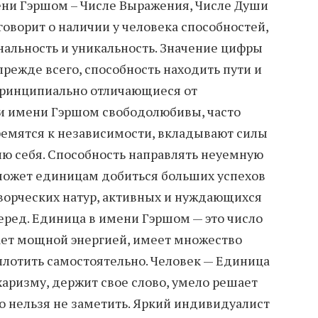
ени Гэршом – Числе Выражения, Числе Души
говорит о наличии у человека способностей,
альность и уникальность. Значение цифры
прежде всего, способность находить пути и
принципиально отличающиеся от
и имени Гэршом свободолюбивы, часто
ремятся к независимости, вкладывают силы
ию себя. Способность направлять неуемную
может единицам добиться больших успехов
творческих натур, активных и нуждающихся
ред. Единица в имени Гэршом — это число
ает мощной энергией, имеет множество
плотить самостоятельно. Человек — Единица
харизму, держит свое слово, умело решает
о нельзя не заметить. Яркий индивидуалист