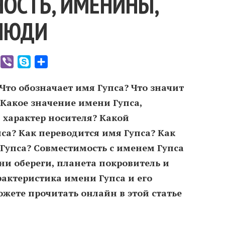
ОСТЬ, ИМЕНИНЫ,
ЛЮДИ
er
WhatsApp
Viber
Skype
Отправить
 Что обозначает имя Гупса? Что значит
 Какое значение имени Гупса,
 характер носителя? Какой
са? Как переводится имя Гупса? Как
Гупса? Совместимость c именем Гупса
ни обереги, планета покровитель и
рактеристика имени Гупса и его
жете прочитать онлайн в этой статье