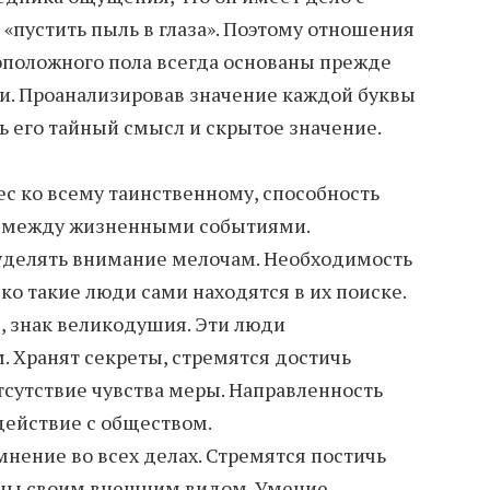
«пустить пыль в глаза». Поэтому отношения
оположного пола всегда основаны прежде
и. Проанализировав значение каждой буквы
ь его тайный смысл и скрытое значение.
ес ко всему таинственному, способность
ь между жизненными событиями.
 уделять внимание мелочам. Необходимость
ко такие люди сами находятся в их поиске.
, знак великодушия. Эти люди
 Хранят секреты, стремятся достичь
тсутствие чувства меры. Направленность
действие с обществом.
нение во всех делах. Стремятся постичь
ены своим внешним видом. Умение