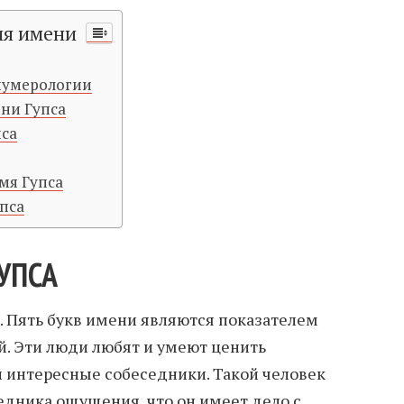
ия имени
 нумерологии
ни Гупса
пса
мя Гупса
пса
УПСА
в. Пять букв имени являются показателем
. Эти люди любят и умеют ценить
и интересные собеседники. Такой человек
седника ощущения, что он имеет дело с