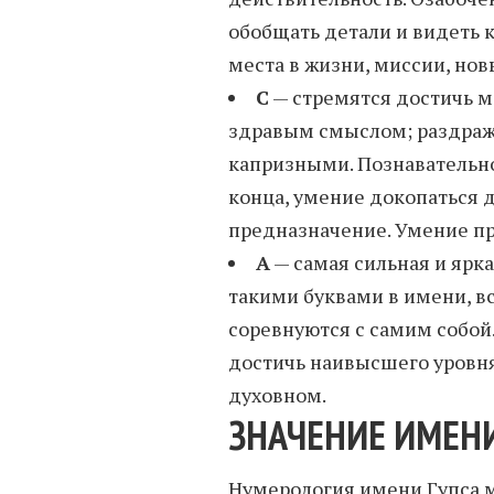
обобщать детали и видеть 
места в жизни, миссии, нов
С
— стремятся достичь м
здравым смыслом; раздраж
капризными. Познавательно
конца, умение докопаться 
предназначение. Умение пр
А
— самая сильная и ярк
такими буквами в имени, вс
соревнуются с самим собой.
достичь наивысшего уровня
духовном.
ЗНАЧЕНИЕ ИМЕНИ
Нумерология имени Гупса м