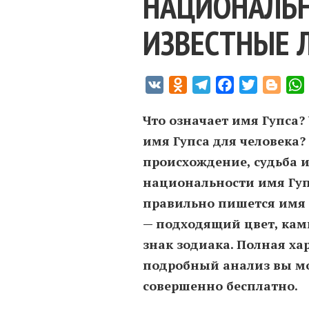
НАЦИОНАЛЬН
ИЗВЕСТНЫЕ 
VK
Odnoklassniki
Telegram
Facebook
Twitter
Blogg
Что означает имя Гупса?
имя Гупса для человека?
происхождение, судьба и
национальности имя Гуп
правильно пишется имя 
— подходящий цвет, кам
знак зодиака. Полная ха
подробный анализ вы мо
совершенно бесплатно.