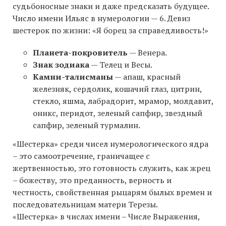
судьбоносные знаки и даже предсказать будущее.
Число имени Ильяс в нумерологии — 6. Девиз
шестерок по жизни: «Я борец за справедливость!»
Планета-покровитель
— Венера.
Знак зодиака
— Телец и Весы.
Камни-талисманы
— апаш, красный
железняк, сердолик, кошачий глаз, цитрин,
стекло, яшма, лабрадорит, мрамор, молдавит,
оникс, перидот, зеленый сапфир, звездный
сапфир, зеленый турмалин.
«Шестерка» среди чисел нумерологического ядра
– это самоотречение, граничащее с
жертвенностью, это готовность служить, как жрец
– божеству, это преданность, верность и
честность, свойственная рыцарям былых времен и
последовательницам матери Терезы.
«Шестерка» в числах имени – Числе Выражения,