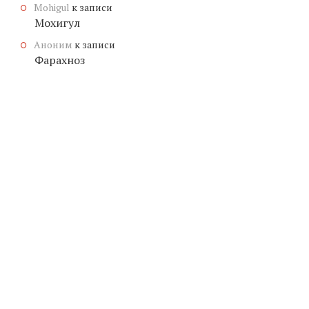
Mohigul
к записи
Мохигул
Аноним
к записи
Фарахноз
© КОПИРАЙТ
ЗНАЧЕНИЕ-ИМЕНИ.ОНЛАЙН
, 2026.
МУЖСКИЕ
ГЕНЕРАТОР ИМЕН
ТРАНСЛИТЕРАЦИЯ ИМЕНИ
ЖЕНСКИЕ
ОТКАЗ ОТ ОТВЕТСТВЕННОСТИ
ПОЛЬЗОВАТЕЛЬСКОЕ СОГЛАШЕНИЕ
СЛАВЯНСКИЕ