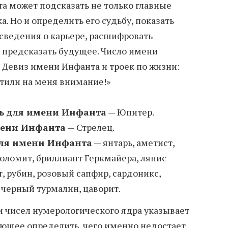
 может подсказать не только главные
а. Но и определить его судьбу, показать
 сведения о карьере, расшифровать
 предсказать будущее. Число имени
. Девиз имени Инфанта и троек по жизни:
атили на меня внимание!»
ь для имени Инфанта
— Юпитер.
мени Инфанта
— Стрелец.
ля имени Инфанта
— янтарь, аметист,
доломит, бриллиант Геркмайера, ляпис
т, рубин, розовый сапфир, сардоникс,
, черный турмалин, цаворит.
и чисел нумерологического ядра указывает
яющее определить, чего именно недостает