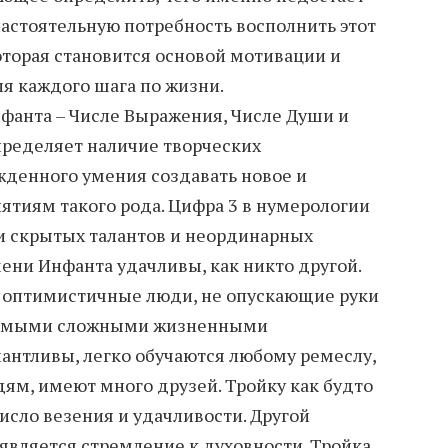
настоятельную потребность восполнить этот
оторая становится основой мотивации и
я каждого шага по жизни.
нфанта – Числе Выражения, Числе Души и
пределяет наличие творческих
ожденного умения создавать новое и
ятиям такого рода. Цифра 3 в нумерологии
и скрытых талантов и неординарных
ени Инфанта удачливы, как никто другой.
о оптимистичные люди, не опускающие руки
 самыми сложными жизненными
лантливы, легко обучаются любому ремеслу,
ям, имеют много друзей. Тройку как будто
исло везения и удачливости. Другой
 является стремление к духовности. Тройка