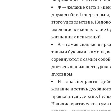
Ф
— желание быть в «цен
дружелюбие. Генераторы ид
этого удовольствие. Недово
имеющие в именах такие бу
жизненных испытаний.
А
— самая сильная и ярк
такими буквами в имени, вс
соревнуются с самим собой.
достичь наивысшего уровня
духовном.
Н
— знак неприятия дейст
желание достичь духовного 
проявляется усердие. Нелю
Наличие критического ума 
работы. Неумение расслабл