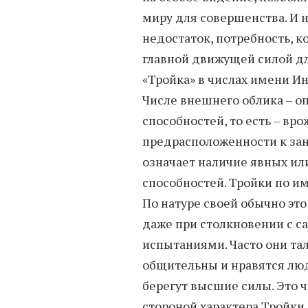
миру для совершенства. И 
недостаток, потребность, к
главной движущей силой дл
«Тройка» в числах имени И
Числе внешнего облика – о
способностей, то есть – вр
предрасположенности к зан
означает наличие явных ил
способностей. Тройки по им
По натуре своей обычно эт
даже при столкновении с
испытаниями. Часто они та
общительны и нравятся люд
берегут высшие силы. Это ч
стороной характера Тройки