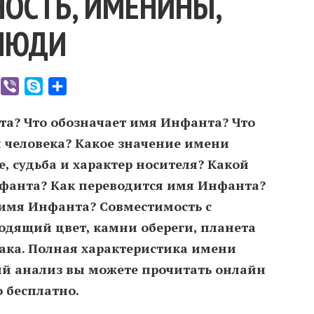
ОСТЬ, ИМЕНИНЫ,
ЛЮДИ
er
WhatsApp
Viber
Skype
Отправить
та? Что обозначает имя Инфанта? Что
 человека? Какое значение имени
 судьба и характер носителя? Какой
фанта? Как переводится имя Инфанта?
имя Инфанта? Совместимость c
дящий цвет, камни обереги, планета
иака. Полная характеристика имени
й анализ вы можете прочитать онлайн
о бесплатно.