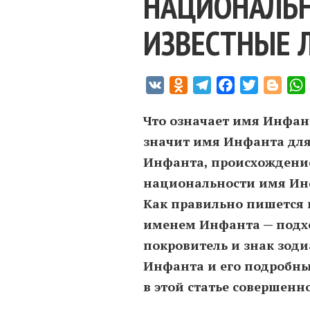
НАЦИОНАЛЬН
ИЗВЕСТНЫЕ 
VK
Odnoklassniki
Telegram
Facebook
Twitter
Blogg
Что означает имя Инфан
значит имя Инфанта для
Инфанта, происхождение,
национальности имя Ин
Как правильно пишется 
именем Инфанта — подхо
покровитель и знак зод
Инфанта и его подробны
в этой статье совершенн