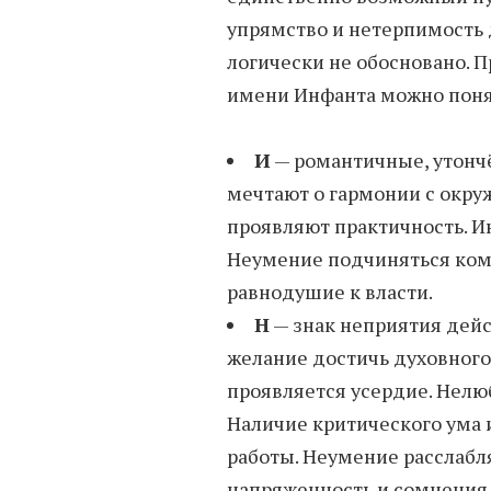
упрямство и нетерпимость д
логически не обосновано. 
имени Инфанта можно понят
И
— романтичные, утонч
мечтают о гармонии с окр
проявляют практичность. И
Неумение подчиняться кому
равнодушие к власти.
Н
— знак неприятия дейст
желание достичь духовного 
проявляется усердие. Нелю
Наличие критического ума 
работы. Неумение расслабл
напряженность и сомнения