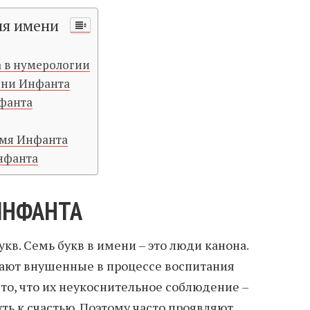
ия имени
 в нумерологии
ени Инфанта
фанта
имя Инфанта
нфанта
ИНФАНТА
укв. Семь букв в имени – это люди канона.
ают внушенные в процессе воспитания
 то, что их неукоснительное соблюдение –
ь к счастью. Поэтому часто проявляют