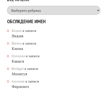
Все
имена
ОБСУЖДЕНИЕ ИМЕН
Лидия
к записи
Лидия
Шлёпа
к записи
Кнопа
Наталия
к записи
Кшыся
Mohigul
к записи
Мохигул
Аноним
к записи
Фарахноз