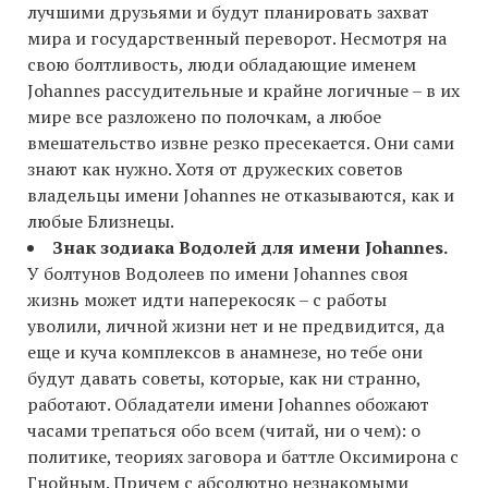
лучшими друзьями и будут планировать захват
мира и государственный переворот. Несмотря на
свою болтливость, люди обладающие именем
Johannes рассудительные и крайне логичные – в их
мире все разложено по полочкам, а любое
вмешательство извне резко пресекается. Они сами
знают как нужно. Хотя от дружеских советов
владельцы имени Johannes не отказываются, как и
любые Близнецы.
Знак зодиака Водолей для имени Johannes.
У болтунов Водолеев по имени Johannes своя
жизнь может идти наперекосяк – с работы
уволили, личной жизни нет и не предвидится, да
еще и куча комплексов в анамнезе, но тебе они
будут давать советы, которые, как ни странно,
работают. Обладатели имени Johannes обожают
часами трепаться обо всем (читай, ни о чем): о
политике, теориях заговора и баттле Оксимирона с
Гнойным. Причем с абсолютно незнакомыми