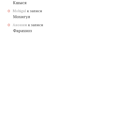
Кшыся
Mohigul
к записи
Мохигул
Аноним
к записи
Фарахноз
© КОПИРАЙТ
ЗНАЧЕНИЕ-ИМЕНИ.ОНЛАЙН
, 2026.
МУЖСКИЕ
ГЕНЕРАТОР ИМЕН
ТРАНСЛИТЕРАЦИЯ ИМЕНИ
ЖЕНСКИЕ