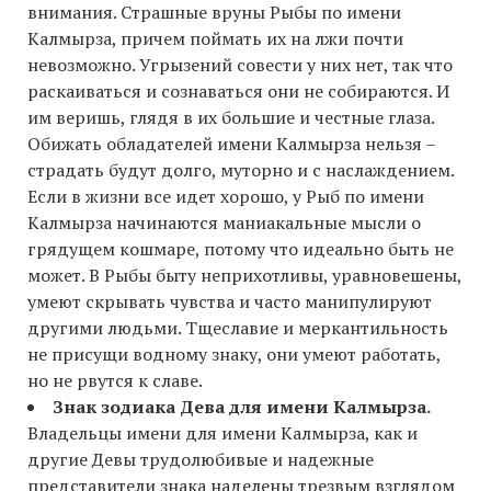
внимания. Страшные вруны Рыбы по имени
Калмырза, причем поймать их на лжи почти
невозможно. Угрызений совести у них нет, так что
раскаиваться и сознаваться они не собираются. И
им веришь, глядя в их большие и честные глаза.
Обижать обладателей имени Калмырза нельзя –
страдать будут долго, муторно и с наслаждением.
Если в жизни все идет хорошо, у Рыб по имени
Калмырза начинаются маниакальные мысли о
грядущем кошмаре, потому что идеально быть не
может. В Рыбы быту неприхотливы, уравновешены,
умеют скрывать чувства и часто манипулируют
другими людьми. Тщеславие и меркантильность
не присущи водному знаку, они умеют работать,
но не рвутся к славе.
Знак зодиака Дева для имени Калмырза.
Владельцы имени для имени Калмырза, как и
другие Девы трудолюбивые и надежные
представители знака наделены трезвым взглядом