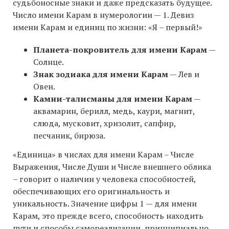
судьбоносные знаки и даже предсказать будущее.
Число имени Карам в нумерологии — 1. Девиз
имени Карам и единиц по жизни: «Я – первый!»
Планета-покровитель для имени Карам
—
Солнце.
Знак зодиака для имени Карам
— Лев и
Овен.
Камни-талисманы для имени Карам
—
аквамарин, берилл, медь, каури, магнит,
слюда, мусковит, хризолит, сапфир,
песчаник, бирюза.
«Единица» в числах для имени Карам – Числе
Выражения, Числе Души и Числе внешнего облика
– говорит о наличии у человека способностей,
обеспечивающих его оригинальность и
уникальность. Значение цифры 1 — для имени
Карам, это прежде всего, способность находить
пути и способы самореализации, принципиально