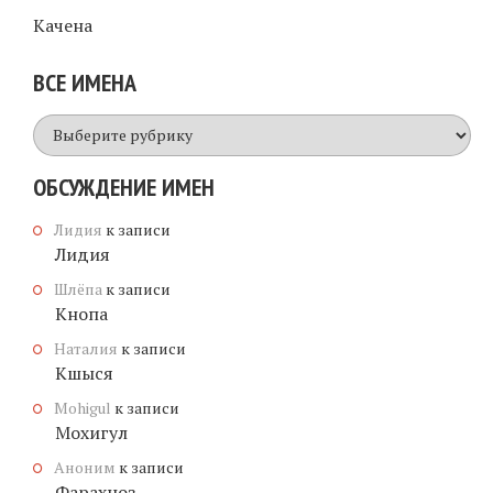
Качена
ВСЕ ИМЕНА
Все
имена
ОБСУЖДЕНИЕ ИМЕН
Лидия
к записи
Лидия
Шлёпа
к записи
Кнопа
Наталия
к записи
Кшыся
Mohigul
к записи
Мохигул
Аноним
к записи
Фарахноз