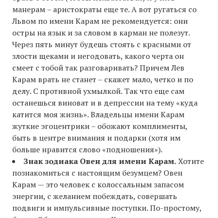
манерам – аристократы еще те. А вот ругаться со
Львом по имени Карам не рекомендуется: они
остры на язык и за словом в карман не полезут.
Через пять минут будешь стоять с красными от
злости щеками и негодовать, какого черта он
смеет с тобой так разговаривать? Причем Лев
Карам врать не станет – скажет мало, четко и по
делу. С противной ухмылкой. Так что еще сам
останешься виноват и в депрессии на тему «куда
катится моя жизнь». Владельцы имени Карам
жуткие эгоцентрики – обожают комплименты,
быть в центре внимания и подарки (хотя им
больше нравится слово «подношения»).
Знак зодиака Овен для имени Карам.
Хотите
познакомиться с настоящим безумцем? Овен
Карам — это человек с колоссальным запасом
энергии, с желанием побеждать, совершать
подвиги и импульсивные поступки. По-простому,