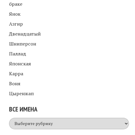
браке
Янок
Азгир
Двенадцатый
Шниперсон
Паллад
Японская
Карра
Воня
Цыренжап
ВСЕ ИМЕНА
Все
имена