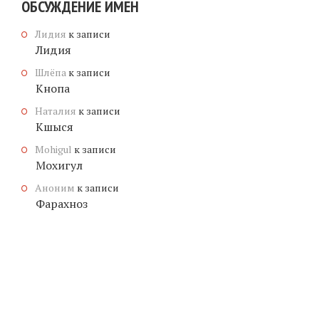
ОБСУЖДЕНИЕ ИМЕН
Лидия
к записи
Лидия
Шлёпа
к записи
Кнопа
Наталия
к записи
Кшыся
Mohigul
к записи
Мохигул
Аноним
к записи
Фарахноз