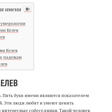
ия имени
 нумерологии
ни Келев
лев
мя Келев
по падежам
елев
КЕЛЕВ
в. Пять букв имени являются показателем
. Эти люди любят и умеют ценить
и интересные собеседники. Такой человек