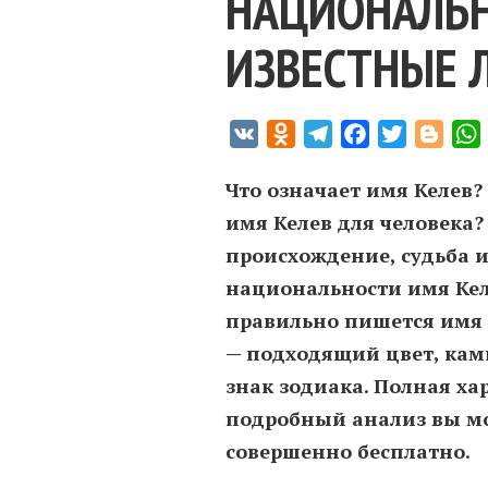
НАЦИОНАЛЬН
ИЗВЕСТНЫЕ 
VK
Odnoklassniki
Telegram
Facebook
Twitter
Blogg
Что означает имя Келев?
имя Келев для человека?
происхождение, судьба и
национальности имя Кел
правильно пишется имя 
— подходящий цвет, кам
знак зодиака. Полная ха
подробный анализ вы мо
совершенно бесплатно.