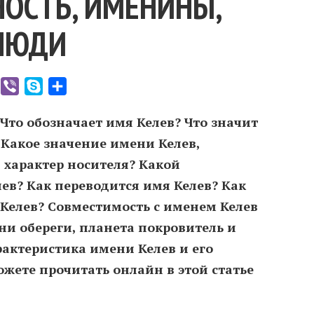
ОСТЬ, ИМЕНИНЫ,
ЛЮДИ
er
WhatsApp
Viber
Skype
Отправить
 Что обозначает имя Келев? Что значит
 Какое значение имени Келев,
 характер носителя? Какой
ев? Как переводится имя Келев? Как
Келев? Совместимость c именем Келев
ни обереги, планета покровитель и
рактеристика имени Келев и его
жете прочитать онлайн в этой статье