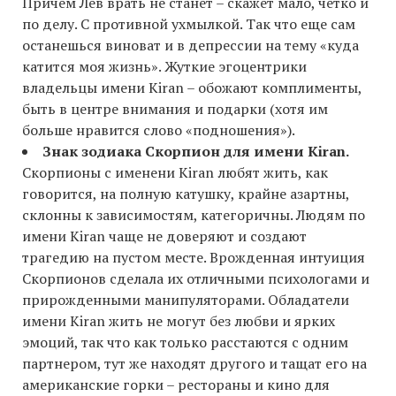
Причем Лев врать не станет – скажет мало, четко и
по делу. С противной ухмылкой. Так что еще сам
останешься виноват и в депрессии на тему «куда
катится моя жизнь». Жуткие эгоцентрики
владельцы имени Kiran – обожают комплименты,
быть в центре внимания и подарки (хотя им
больше нравится слово «подношения»).
Знак зодиака Скорпион для имени Kiran.
Скорпионы с именени Kiran любят жить, как
говорится, на полную катушку, крайне азартны,
склонны к зависимостям, категоричны. Людям по
имени Kiran чаще не доверяют и создают
трагедию на пустом месте. Врожденная интуиция
Скорпионов сделала их отличными психологами и
прирожденными манипуляторами. Обладатели
имени Kiran жить не могут без любви и ярких
эмоций, так что как только расстаются с одним
партнером, тут же находят другого и тащат его на
американские горки – рестораны и кино для