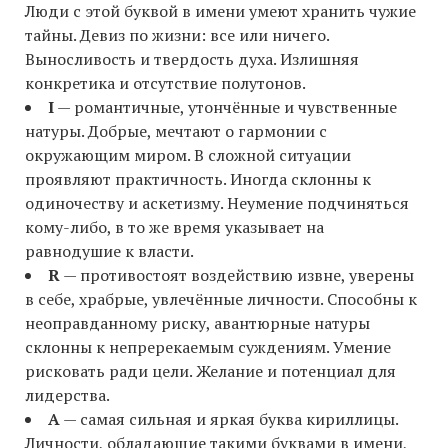
Люди с этой буквой в имени умеют хранить чужие
тайны. Девиз по жизни: все или ничего.
Выносливость и твердость духа. Излишняя
конкретика и отсутствие полутонов.
I
— романтичные, утончённые и чувственные
натуры. Добрые, мечтают о гармонии с
окружающим миром. В сложной ситуации
проявляют практичность. Иногда склонны к
одиночеству и аскетизму. Неумение подчиняться
кому-либо, в то же время указывает на
равнодушие к власти.
R
— противостоят воздействию извне, уверены
в себе, храбрые, увлечённые личности. Способны к
неоправданному риску, авантюрные натуры
склонны к непререкаемым суждениям. Умение
рисковать ради цели. Желание и потенциал для
лидерства.
A
— самая сильная и яркая буква кириллицы.
Личности, обладающие такими буквами в имени,