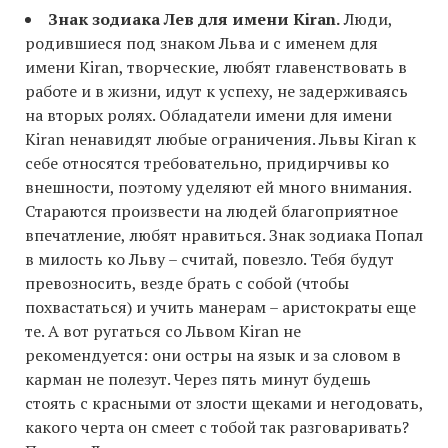
Знак зодиака Лев для имени Kiran.
Люди,
родившиеся под знаком Льва и с именем для
имени Kiran, творческие, любят главенствовать в
работе и в жизни, идут к успеху, не задерживаясь
на вторых ролях. Обладатели имени для имени
Kiran ненавидят любые ограничения. Львы Kiran к
себе относятся требовательно, придирчивы ко
внешности, поэтому уделяют ей много внимания.
Стараются произвести на людей благоприятное
впечатление, любят нравиться. Знак зодиака Попал
в милость ко Льву – считай, повезло. Тебя будут
превозносить, везде брать с собой (чтобы
похвастаться) и учить манерам – аристократы еще
те. А вот ругаться со Львом Kiran не
рекомендуется: они остры на язык и за словом в
карман не полезут. Через пять минут будешь
стоять с красными от злости щеками и негодовать,
какого черта он смеет с тобой так разговаривать?