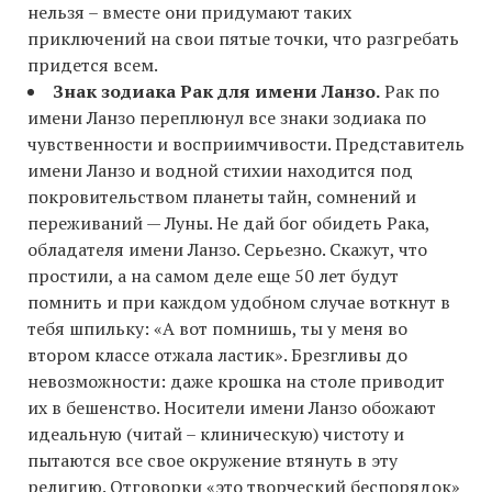
нельзя – вместе они придумают таких
приключений на свои пятые точки, что разгребать
придется всем.
Знак зодиака Рак для имени Ланзо.
Рак по
имени Ланзо переплюнул все знаки зодиака по
чувственности и восприимчивости. Представитель
имени Ланзо и водной стихии находится под
покровительством планеты тайн, сомнений и
переживаний — Луны. Не дай бог обидеть Рака,
обладателя имени Ланзо. Серьезно. Скажут, что
простили, а на самом деле еще 50 лет будут
помнить и при каждом удобном случае воткнут в
тебя шпильку: «А вот помнишь, ты у меня во
втором классе отжала ластик». Брезгливы до
невозможности: даже крошка на столе приводит
их в бешенство. Носители имени Ланзо обожают
идеальную (читай – клиническую) чистоту и
пытаются все свое окружение втянуть в эту
религию. Отговорки «это творческий беспорядок»