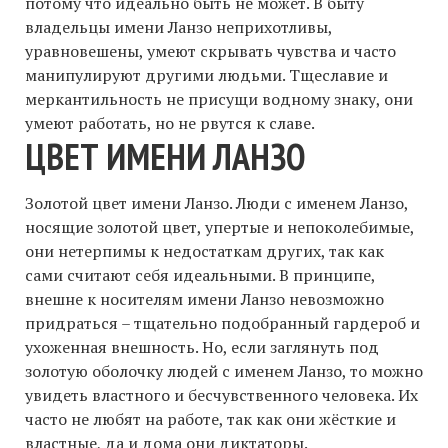
потому что идеально быть не может. В быту
владельцы имени Ланзо неприхотливы,
уравновешены, умеют скрывать чувства и часто
манипулируют другими людьми. Тщеславие и
меркантильность не присущи водному знаку, они
умеют работать, но не рвутся к славе.
ЦВЕТ ИМЕНИ ЛАНЗО
Золотой цвет имени Ланзо. Люди с именем Ланзо,
носящие золотой цвет, упертые и непоколебимые,
они нетерпимы к недостаткам других, так как
сами считают себя идеальными. В принципе,
внешне к носителям имени Ланзо невозможно
придраться – тщательно подобранный гардероб и
ухоженная внешность. Но, если заглянуть под
золотую оболочку людей с именем Ланзо, то можно
увидеть властного и бесчувственного человека. Их
часто не любят на работе, так как они жёсткие и
властные, да и дома они диктаторы.