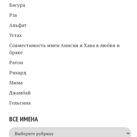
Басура
Рза
Альфат
Устах
Совместимость имен Анисия и Хава в любви и
браке
Ратон
Рихард
Мима
Джамбай
Гельсина
ВСЕ ИМЕНА
Все