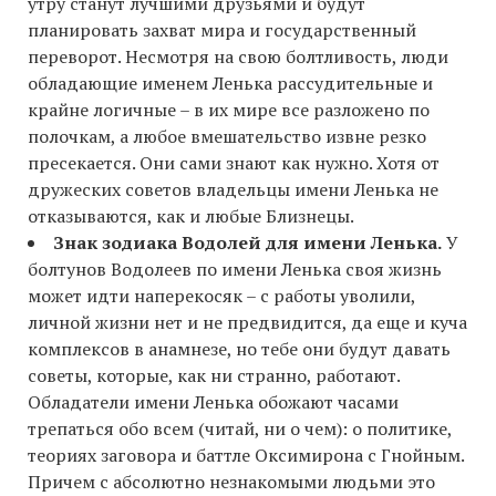
утру станут лучшими друзьями и будут
планировать захват мира и государственный
переворот. Несмотря на свою болтливость, люди
обладающие именем Ленька рассудительные и
крайне логичные – в их мире все разложено по
полочкам, а любое вмешательство извне резко
пресекается. Они сами знают как нужно. Хотя от
дружеских советов владельцы имени Ленька не
отказываются, как и любые Близнецы.
Знак зодиака Водолей для имени Ленька.
У
болтунов Водолеев по имени Ленька своя жизнь
может идти наперекосяк – с работы уволили,
личной жизни нет и не предвидится, да еще и куча
комплексов в анамнезе, но тебе они будут давать
советы, которые, как ни странно, работают.
Обладатели имени Ленька обожают часами
трепаться обо всем (читай, ни о чем): о политике,
теориях заговора и баттле Оксимирона с Гнойным.
Причем с абсолютно незнакомыми людьми это