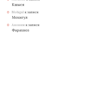
Кшыся
Mohigul
к записи
Мохигул
Аноним
к записи
Фарахноз
© КОПИРАЙТ
ЗНАЧЕНИЕ-ИМЕНИ.ОНЛАЙН
, 2026.
МУЖСКИЕ
ГЕНЕРАТОР ИМЕН
ТРАНСЛИТЕРАЦИЯ ИМЕНИ