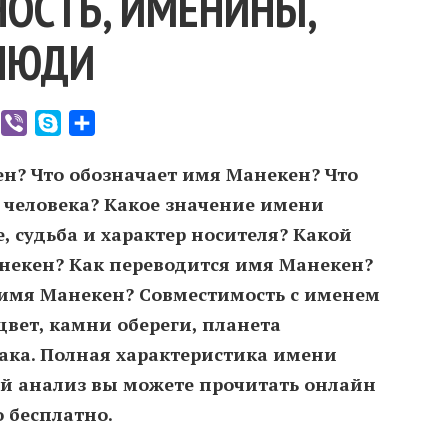
ОСТЬ, ИМЕНИНЫ,
ЛЮДИ
er
WhatsApp
Viber
Skype
Отправить
ен? Что обозначает имя Манекен? Что
 человека? Какое значение имени
 судьба и характер носителя? Какой
некен? Как переводится имя Манекен?
имя Манекен? Совместимость c именем
вет, камни обереги, планета
иака. Полная характеристика имени
й анализ вы можете прочитать онлайн
о бесплатно.