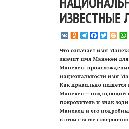
НАЦИОНАЛЬН
ИЗВЕСТНЫЕ 
VK
Odnoklassniki
Telegram
Facebook
Twitter
Blogg
Что означает имя Манек
значит имя Манекен для
Манекен, происхождение,
национальности имя Ма
Как правильно пишется 
Манекен — подходящий ц
покровитель и знак зод
Манекен и его подробны
в этой статье совершенн