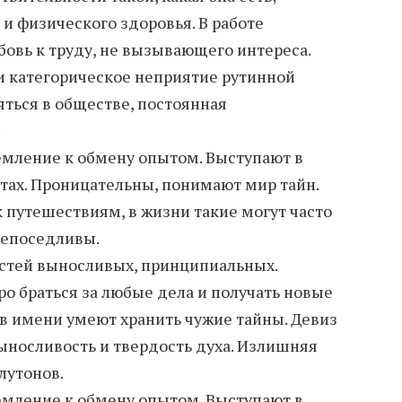
и физического здоровья. В работе
бовь к труду, не вызывающего интереса.
и категорическое неприятие рутинной
яться в обществе, постоянная
.
мление к обмену опытом. Выступают в
тах. Проницательны, понимают мир тайн.
 путешествиям, в жизни такие могут часто
непоседливы.
стей выносливых, принципиальных.
ро браться за любые дела и получать новые
 в имени умеют хранить чужие тайны. Девиз
Выносливость и твердость духа. Излишняя
лутонов.
мление к обмену опытом. Выступают в