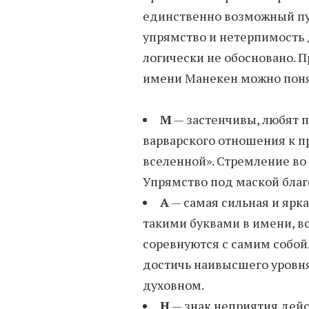
единственно возможный пут
упрямство и нетерпимость д
логически не обосновано. 
имени Манекен можно понят
М
— застенчивы, любят 
варварского отношения к п
вселенной». Стремление во
Упрямство под маской благ
А
— самая сильная и ярк
такими буквами в имени, вс
соревнуются с самим собой.
достичь наивысшего уровня
духовном.
Н
— знак неприятия дейст