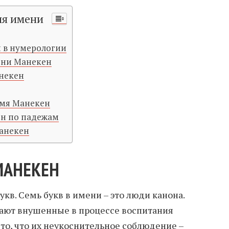
ия имени
 в нумерологии
ени Манекен
некен
имя Манекен
н по падежам
анекен
МАНЕКЕН
укв. Семь букв в имени – это люди канона.
ают внушенные в процессе воспитания
 то, что их неукоснительное соблюдение –