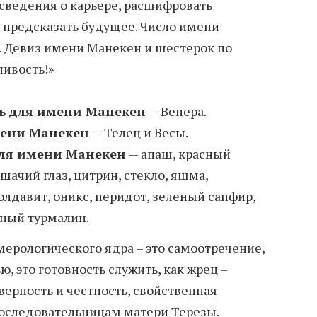
 сведения о карьере, расшифровать
 предсказать будущее. Число имени
. Девиз имени Манекен и шестерок по
ливость!»
ь для имени Манекен
— Венера.
мени Манекен
— Телец и Весы.
ля имени Манекен
— апаш, красный
шачий глаз, цитрин, стекло, яшма,
олдавит, оникс, перидот, зеленый сапфир,
еный турмалин.
мерологического ядра – это самоотречение,
, это готовность служить, как жрец –
 верность и честность, свойственная
оследовательницам матери Терезы.