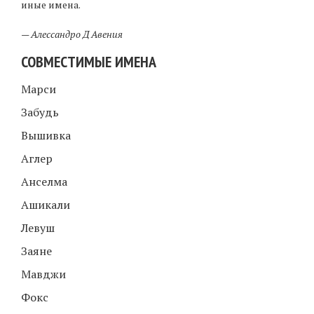
иные имена.
—
Алессандро Д Авения
СОВМЕСТИМЫЕ ИМЕНА
Марси
Забудь
Вышивка
Аглер
Анселма
Ашикали
Левуш
Заяне
Мавджи
Фокс