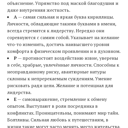
объяснение. Упрямство под маской благодушия и
даже внутренняя жесткость.
А
— самая сильная и яркая буква кириллицы.
Личности, обладающие такими буквами в имени,
всегда стремятся к лидерству. Нередко они
соревнуются с самим собой. Указывает на желание
что-то изменить, достичь наивысшего уровня
комфорта в физическом проявлении и в духовном.
Р
— противостоят воздействию извне, уверены
в себе, храбрые, увлечённые личности. Способны к
неоправданному риску, авантюрные натуры
склонны к непререкаемым суждениям. Умение
рисковать ради цели. Желание и потенциал для
лидерства.
Е
— самовыражение, стремление к обмену
опытом. Выступают в роли посредника в
конфликтах. Проницательны, понимают мир тайн.
Болтливы. Сильная любовь к путешествиям, в
жизни такие могут часто менять место жительства,