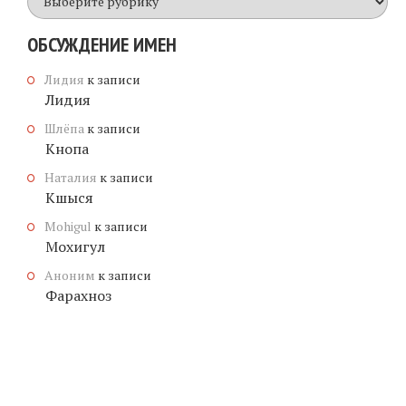
имена
ОБСУЖДЕНИЕ ИМЕН
Лидия
к записи
Лидия
Шлёпа
к записи
Кнопа
Наталия
к записи
Кшыся
Mohigul
к записи
Мохигул
Аноним
к записи
Фарахноз