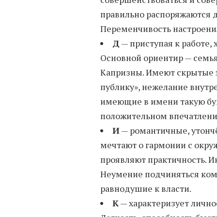
правильно распоряжаются д
Переменчивость настроения
Д
— приступая к работе,
Основной ориентир — семья
Капризны. Имеют скрытые э
публику», нежелание внутр
имеющие в имени такую бу
положительном впечатлени
И
— романтичные, утонч
мечтают о гармонии с окр
проявляют практичность. И
Неумение подчиняться кому
равнодушие к власти.
К
— характеризует лично