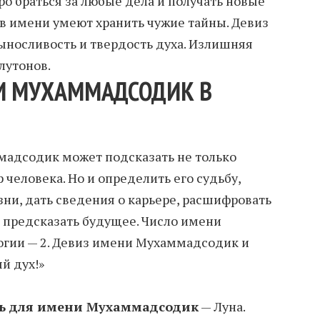
ро браться за любые дела и получать новые
 в имени умеют хранить чужие тайны. Девиз
Выносливость и твердость духа. Излишняя
лутонов.
И МУХАММАДСОДИК В
адсодик может подсказать не только
 человека. Но и определить его судьбу,
зни, дать сведения о карьере, расшифровать
 предсказать будущее. Число имени
гии — 2. Девиз имени Мухаммадсодик и
й дух!»
ь для имени Мухаммадсодик
— Луна.