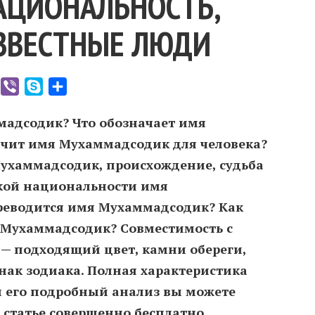
НАЦИОНАЛЬНОСТЬ,
ЗВЕСТНЫЕ ЛЮДИ
er
WhatsApp
Viber
Skype
Отправить
мадсодик? Что обозначает имя
чит имя Мухаммадсодик для человека?
ухаммадсодик, происхождение, судьба
акой национальности имя
реводится имя Мухаммадсодик? Как
 Мухаммадсодик? Совместимость c
 подходящий цвет, камни обереги,
нак зодиака. Полная характеристика
 его подробный анализ вы можете
 статье совершенно бесплатно.