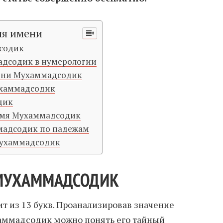
ия имени
содик
адсодик в нумерологии
мени Мухаммадсодик
ухаммадсодик
дик
имя Мухаммадсодик
мадсодик по падежам
Мухаммадсодик
МУХАММАДСОДИК
 из 13 букв. Проанализировав значение
аммадсодик можно понять его тайный