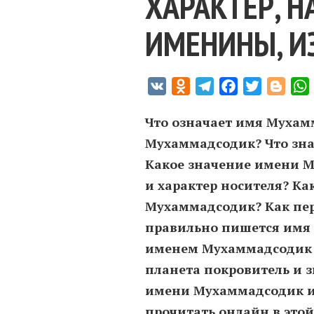
ХАРАКТЕР, 
ИМЕНИНЫ, И
VK
Odnoklassniki
Telegram
Facebook
Twitter
Blogg
Что означает имя Мухам
Мухаммадсодик? Что зна
Какое значение имени М
и характер носителя? К
Мухаммадсодик? Как пе
правильно пишется имя
именем Мухаммадсодик —
планета покровитель и з
имени Мухаммадсодик и
прочитать онлайн в этой