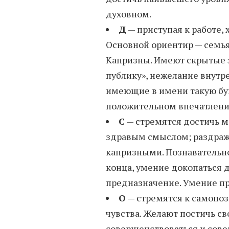
духовном.
Д
— приступая к работе,
Основной ориентир — семья
Капризны. Имеют скрытые э
публику», нежелание внутр
имеющие в имени такую бу
положительном впечатлени
С
— стремятся достичь м
здравым смыслом; раздраж
капризными. Познавательно
конца, умение докопаться 
предназначение. Умение пр
О
— стремятся к самопо
чувства. Желают постичь с
совершенствоваться и сове