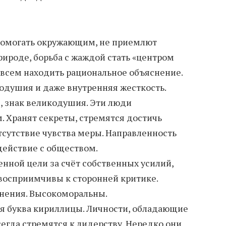
помогать окружающим, не приемлют
рироде, борьба с жаждой стать «центром
 всем находить рациональное объяснение.
одушия и даже внутренняя жесткость.
, знак великодушия. Эти люди
 Хранят секреты, стремятся достичь
тсутствие чувства меры. Направленность
действие с обществом.
нной цели за счёт собственных усилий,
восприимчивы к сторонней критике.
мнения. Высокоморальны.
ая буква кириллицы. Личности, обладающие
егда стремятся к лидерству. Нередко они