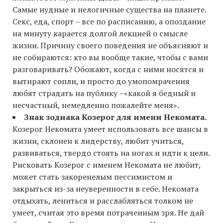
Самые нудные и нелогичные существа на планете.
Секс, еда, спорт – все по расписанию, а опоздание
на минуту карается долгой лекцией о смысле
жизни. Причину своего поведения не объясняют и
не собираются: кто вы вообще такие, чтобы с вами
разговаривать? Обожают, когда с ними носятся и
вытирают сопли, и просто до умопомрачения
любят страдать на публику –«какой я бедный и
несчастный, немедленно пожалейте меня».
Знак зодиака Козерог для имени Некомата.
Козерог Некомата умеет использовать все шансы в
жизни, склонен к лидерству, любит учиться,
развиваться, твердо стоять на ногах и идти к цели.
Рисковать Козерог с именем Некомата не любит,
может стать закоренелым пессимистом и
закрыться из-за неуверенности в себе. Некомата
отдыхать, лениться и расслабляться толком не
умеет, считая это время потраченным зря. Не дай