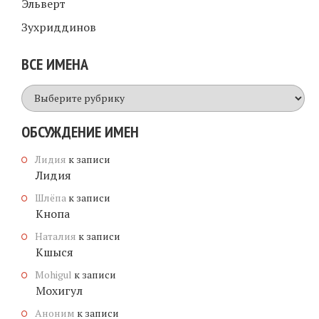
Эльверт
Зухриддинов
ВСЕ ИМЕНА
Все
имена
ОБСУЖДЕНИЕ ИМЕН
Лидия
к записи
Лидия
Шлёпа
к записи
Кнопа
Наталия
к записи
Кшыся
Mohigul
к записи
Мохигул
Аноним
к записи