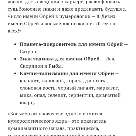
жизни, дать сведения о карьере, расшифровать
судьбоносные знаки и даже предсказать будущее.
Число имени Обрей в нумерологии — 8. Девиз
имени Обрей и восьмерок по жизни: «Я лучше
всех!»
Планета-покровитель для имени Обрей
—
Сатурн.
Знак зодиака для имени Обрей
— Лев,
Скорпион и Рыбы.
Камни-талисманы для имени Обрей
—
кальцит, киноварь, коралл, диоптаза,
слоновая кость, черный лигнит, марказит,
мика, опал, селенит, серпентин, дымчатый
кварц.
«Восьмерка» в качестве одного из чисел
нумерологического ядра – это показатель
доминанантного начала, практицизма,
материализма и неистребимой уверенности в