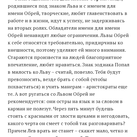
родившиеся под знаком Льва и с именем для
имени Обрей, творческие, любят главенствовать в
работе и в жизни, идут к успеху, не задерживаясь
на вторых ролях. Обладатели имени для имени
Обрей ненавидят любые ограничения. Львы Обрей
к себе относятся требовательно, придирчивы ко
внешности, поэтому уделяют ей много внимания.
Стараются произвести на людей благоприятное
впечатление, любят нравиться. Знак зодиака Попал
в милость ко Льву – считай, повезло. Тебя будут
превозносить, везде брать с собой (чтобы
похвастаться) и учить манерам – аристократы еще
те. А вот ругаться со Львом Обрей не
рекомендуется: они остры на язык и за словом в
карман не полезут. Через пять минут будешь
стоять с красными от злости щеками и негодовать,
какого черта он смеет с тобой так разговаривать?
Причем Лев врать не станет – скажет мало, четко и