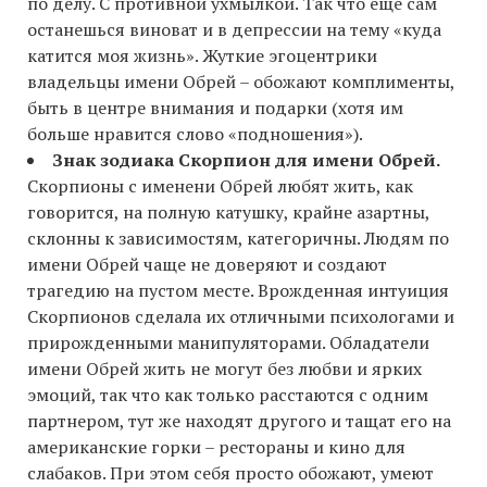
по делу. С противной ухмылкой. Так что еще сам
останешься виноват и в депрессии на тему «куда
катится моя жизнь». Жуткие эгоцентрики
владельцы имени Обрей – обожают комплименты,
быть в центре внимания и подарки (хотя им
больше нравится слово «подношения»).
Знак зодиака Скорпион для имени Обрей.
Скорпионы с именени Обрей любят жить, как
говорится, на полную катушку, крайне азартны,
склонны к зависимостям, категоричны. Людям по
имени Обрей чаще не доверяют и создают
трагедию на пустом месте. Врожденная интуиция
Скорпионов сделала их отличными психологами и
прирожденными манипуляторами. Обладатели
имени Обрей жить не могут без любви и ярких
эмоций, так что как только расстаются с одним
партнером, тут же находят другого и тащат его на
американские горки – рестораны и кино для
слабаков. При этом себя просто обожают, умеют