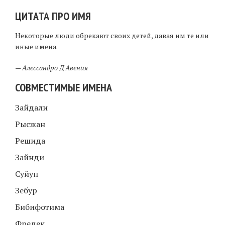
ЦИТАТА ПРО ИМЯ
Некоторые люди обрекают своих детей, давая им те или
иные имена.
—
Алессандро Д Авения
СОВМЕСТИМЫЕ ИМЕНА
Зайдали
Рысжан
Решида
Зайнди
Суйун
Зебур
Бибифотима
Фредек