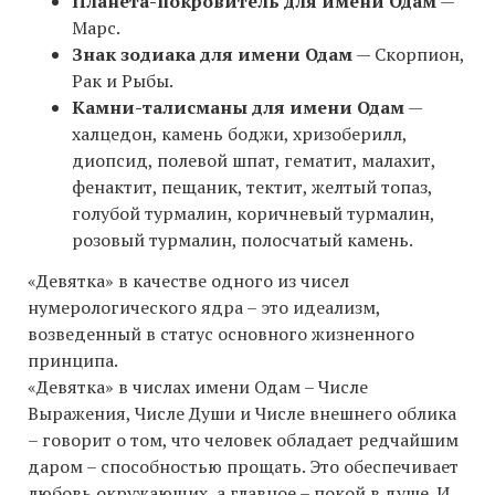
Планета-покровитель для имени Одам
—
Марс.
Знак зодиака для имени Одам
— Скорпион,
Рак и Рыбы.
Камни-талисманы для имени Одам
—
халцедон, камень боджи, хризоберилл,
диопсид, полевой шпат, гематит, малахит,
фенактит, пещаник, тектит, желтый топаз,
голубой турмалин, коричневый турмалин,
розовый турмалин, полосчатый камень.
«Девятка» в качестве одного из чисел
нумерологического ядра – это идеализм,
возведенный в статус основного жизненного
принципа.
«Девятка» в числах имени Одам – Числе
Выражения, Числе Души и Числе внешнего облика
– говорит о том, что человек обладает редчайшим
даром – способностью прощать. Это обеспечивает
любовь окружающих, а главное – покой в душе. И