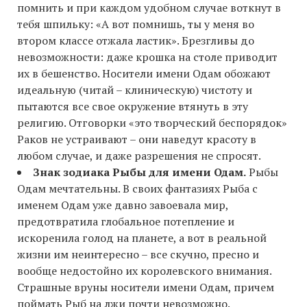
помнить и при каждом удобном случае воткнут в
тебя шпильку: «А вот помнишь, ты у меня во
втором классе отжала ластик». Брезгливы до
невозможности: даже крошка на столе приводит
их в бешенство. Носители имени Одам обожают
идеальную (читай – клиническую) чистоту и
пытаются все свое окружение втянуть в эту
религию. Отговорки «это творческий беспорядок»
Раков не устраивают – они наведут красоту в
любом случае, и даже разрешения не спросят.
Знак зодиака Рыбы для имени Одам.
Рыбы
Одам мечтательны. В своих фантазиях Рыба с
именем Одам уже давно завоевала мир,
предотвратила глобальное потепление и
искоренила голод на планете, а вот в реальной
жизни им неинтересно – все скучно, пресно и
вообще недостойно их королевского внимания.
Страшные вруны носители имени Одам, причем
поймать Рыб на лжи почти невозможно.