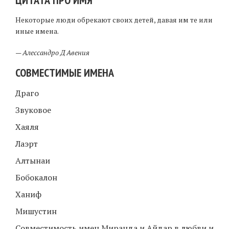
Некоторые люди обрекают своих детей, давая им те или
иные имена.
—
Алессандро Д Авения
СОВМЕСТИМЫЕ ИМЕНА
Драго
Звуковое
Хаяля
Лаэрт
Алтынаи
Бобокалон
Ханиф
Мишустин
Совместимость имен Миранда и Айдар в любви и