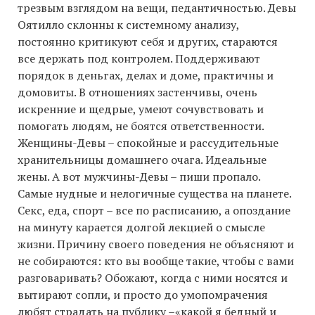
трезвым взглядом на вещи, педантичностью. Девы
Оятилло склонны к системному анализу,
постоянно критикуют себя и других, стараются
все держать под контролем. Поддерживают
порядок в деньгах, делах и доме, практичны и
домовиты. В отношениях застенчивы, очень
искренние и щедрые, умеют сочувствовать и
помогать людям, не боятся ответственности.
Женщины-Девы – спокойные и рассудительные
хранительницы домашнего очага. Идеальные
жены. А вот мужчины-Девы – пиши пропало.
Самые нудные и нелогичные существа на планете.
Секс, еда, спорт – все по расписанию, а опоздание
на минуту карается долгой лекцией о смысле
жизни. Причину своего поведения не объясняют и
не собираются: кто вы вообще такие, чтобы с вами
разговаривать? Обожают, когда с ними носятся и
вытирают сопли, и просто до умопомрачения
любят страдать на публику –«какой я бедный и