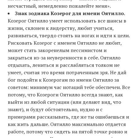
несчастный, немедленно пожалейте меня».
Знак зодиака Козерог для имени Оятилло.
Козерог Оятилло умеет использовать все шансы в
жизни, склонен к лидерству, любит учиться,
развиваться, твердо стоять на ногах и идти к цели.
Рисковать Козерог с именем Оятилло не любит,
может стать закоренелым пессимистом и
закрыться из-за неуверенности в себе. Оятилло
отдыхать, лениться и расслабляться толком не
умеет, считая это время потраченным зря. Не дай
бог подойти к Козерогам по имени Оятилло за
советом: минимум час нотаций тебе обеспечен. Все
потому, что Козероги Оятилло всегда знают, как
выйти из любой ситуации (или делают вид, что
знают), и будут обстоятельно, нудно и с
примерами рассказывать, где же ты ошибаешься и
как жить дальше. Оятилло максимально отдается
работе, потому что сидеть на пятой точке ровно и