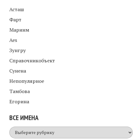
Асташ
Фарт
Маринм
Aes
Зунгру
Справочникобъект
Сунена
Непопулярное
Тамбова
Егорина
ВСЕ ИМЕНА
Все
имена