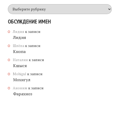
Все
имена
ОБСУЖДЕНИЕ ИМЕН
Лидия
к записи
Лидия
Шлёпа
к записи
Кнопа
Наталия
к записи
Кшыся
Mohigul
к записи
Мохигул
Аноним
к записи
Фарахноз