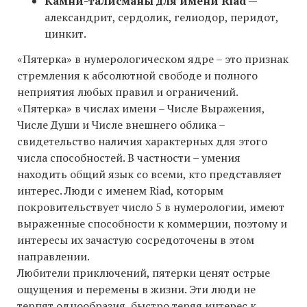
Камни-талисманы для имени Riad
—
александрит, сердолик, гелиодор, перидот,
цинкит.
«Пятерка» в нумерологическом ядре – это признак
стремления к абсолютной свободе и полного
неприятия любых правил и ограничений.
«Пятерка» в числах имени – Числе Выражения,
Числе Души и Числе внешнего облика –
свидетельство наличия характерных для этого
числа способностей. В частности – умения
находить общий язык со всеми, кто представляет
интерес. Люди с именем Riad, которым
покровительствует число 5 в нумерологии, имеют
выраженные способности к коммерции, поэтому и
интересы их зачастую сосредоточены в этом
направлении.
Любители приключений, пятерки ценят острые
ощущения и перемены в жизни. Эти люди не
терпят однообразия, быстро теряя интерес к