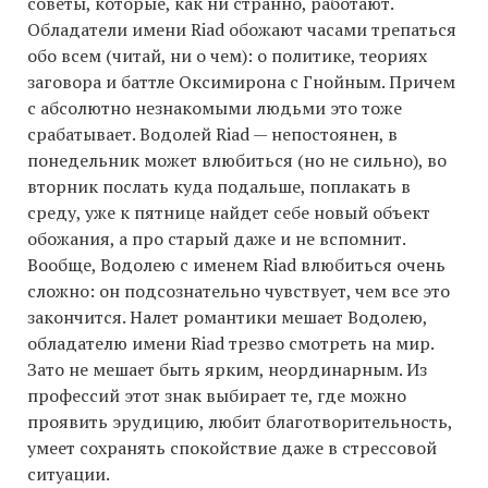
советы, которые, как ни странно, работают.
Обладатели имени Riad обожают часами трепаться
обо всем (читай, ни о чем): о политике, теориях
заговора и баттле Оксимирона с Гнойным. Причем
с абсолютно незнакомыми людьми это тоже
срабатывает. Водолей Riad — непостоянен, в
понедельник может влюбиться (но не сильно), во
вторник послать куда подальше, поплакать в
среду, уже к пятнице найдет себе новый объект
обожания, а про старый даже и не вспомнит.
Вообще, Водолею с именем Riad влюбиться очень
сложно: он подсознательно чувствует, чем все это
закончится. Налет романтики мешает Водолею,
обладателю имени Riad трезво смотреть на мир.
Зато не мешает быть ярким, неординарным. Из
профессий этот знак выбирает те, где можно
проявить эрудицию, любит благотворительность,
умеет сохранять спокойствие даже в стрессовой
ситуации.