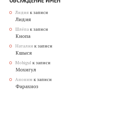
ОБСУЖДЕНИЕ ИМЕН
Лидия
к записи
Лидия
Шлёпа
к записи
Кнопа
Наталия
к записи
Кшыся
Mohigul
к записи
Мохигул
Аноним
к записи
Фарахноз