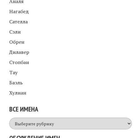
Аналя
Нагабед
Сателла
Сэли
Обрен
Дилавер
Стопбан
Tay
Баэль
Хулиан
ВСЕ ИМЕНА
Все
имена