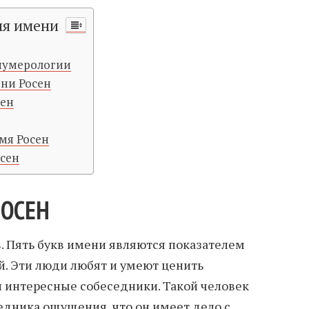
ия имени
 нумерологии
ени Росен
сен
мя Росен
осен
РОСЕН
в. Пять букв имени являются показателем
. Эти люди любят и умеют ценить
и интересные собеседники. Такой человек
седника ощущения, что он имеет дело с