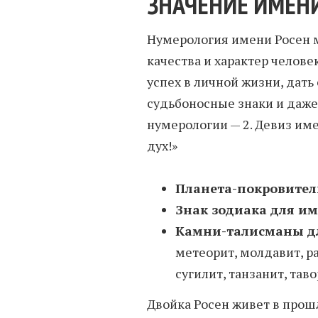
ЗНАЧЕНИЕ ИМЕНИ
Нумерология имени Росен м
качества и характер человек
успех в личной жизни, дать
судьбоносные знаки и даже
нумерологии — 2. Девиз им
дух!»
Планета-покровител
Знак зодиака для им
Камни-талисманы д
метеорит, молдавит, р
сугилит, танзанит, тав
Двойка Росен живет в прошл