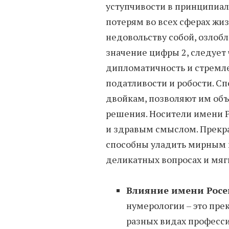
уступчивости в принципиал
потерям во всех сферах жиз
недовольству собой, озлоб
значение цифры 2, следует
дипломатичность и стремл
податливости и робости. С
двойкам, позволяют им об
решения. Носители имени Р
и здравым смыслом. Прекр
способны уладить мирным п
деликатных вопросах и мяг
Влияние имени Росен
нумерологии – это пре
разных видах професс