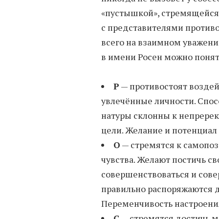
«пустышкой», стремящейся 
с представителями против
всего на взаимном уважени
в имени Росен можно понят
Р
— противостоят воздейс
увлечённые личности. Спо
натуры склонны к непрере
цели. Желание и потенциал
О
— стремятся к самопо
чувства. Желают постичь с
совершенствоваться и сове
правильно распоряжаются д
Переменчивость настроения
С
— стремятся достичь м