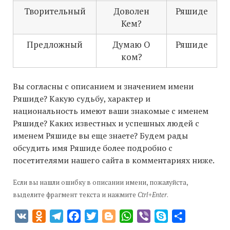
Творительный
Доволен
Ряшиде
Кем?
Предложный
Думаю О
Ряшиде
ком?
Вы согласны с описанием и значением имени
Ряшиде? Какую судьбу, характер и
национальность имеют ваши знакомые с именем
Ряшиде? Каких известных и успешных людей с
именем Ряшиде вы еще знаете? Будем рады
обсудить имя Ряшиде более подробно с
посетителями нашего сайта в комментариях ниже.
Если вы нашли ошибку в описании имени, пожалуйста,
выделите фрагмент текста и нажмите
Ctrl+Enter
.
VK
Odnoklassniki
Telegram
Facebook
Twitter
Blogger
WhatsApp
Viber
Skype
Отправить