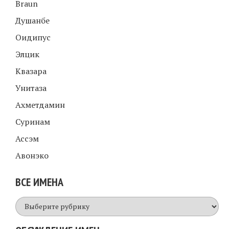
Braun
Душанбе
Оидипус
Элцик
Квазара
Унитаза
Ахметдамин
Суринам
Ассэм
Авонэко
ВСЕ ИМЕНА
Все
имена