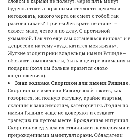
словом в карман не полезут. Через пять минут
будешь стоять с красными от злости щеками и
негодовать, какого черта он смеет с тобой так
разговаривать? Причем Лев врать не станет –
скажет мало, четко и по делу. С противной
ухмылкой. Так что еще сам останешься виноват и в
депрессии на тему «куда катится моя жизнь».
Жуткие эгоцентрики владельцы имени Ряшиде –
обожают комплименты, быть в центре внимания и
подарки (хотя им больше нравится слово
«подношения»).
Знак зодиака Скорпион для имени Ряшиде.
Скорпионы с именени Ряшиде любят жить, как
говорится, на полную катушку, крайне азартны,
склонны к зависимостям, категоричны. Людям по
имени Ряшиде чаще не доверяют и создают
трагедию на пустом месте. Врожденная интуиция
Скорпионов сделала их отличными психологами и
прирожденными манипуляторами. Обладатели