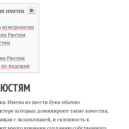
ия имени
в нумерологии
ени Рюстям
стям
имя Рюстям
 по падежам
РЮСТЯМ
кв. Имена из шести букв обычно
актере которых доминируют такие качества,
ащая с экзальтацией, и склонность к
яют много времени созданию собственного