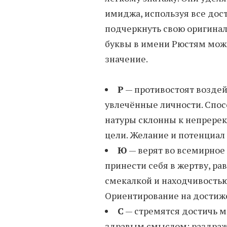
имиджа, используя все дост
подчеркнуть свою оригинал
буквы в имени Рюстям можн
значение.
Р
— противостоят воздейс
увлечённые личности. Спо
натуры склонны к непрере
цели. Желание и потенциал
Ю
— верят во всемирное 
принести себя в жертву, ра
смекалкой и находчивостью
Ориентирование на достиже
С
— стремятся достичь м
здравым смыслом; раздраж