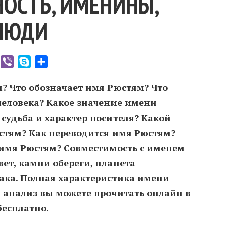
ОСТЬ, ИМЕНИНЫ,
ЛЮДИ
er
WhatsApp
Viber
Skype
Отправить
? Что обозначает имя Рюстям? Что
человека? Какое значение имени
судьба и характер носителя? Какой
тям? Как переводится имя Рюстям?
имя Рюстям? Совместимость c именем
ет, камни обереги, планета
иака. Полная характеристика имени
 анализ вы можете прочитать онлайн в
бесплатно.