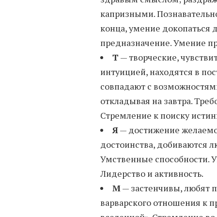
капризными. Познавательно
конца, умение докопаться 
предназначение. Умение пр
Т
— творческие, чувстви
интуицией, находятся в по
совпадают с возможностями
откладывая на завтра. Треб
Стремление к поиску истин
Я
— достижение желаемой
достоинства, добиваются л
Умственные способности. У
Лидерство и активность.
М
— застенчивы, любят 
варварского отношения к п
вселенной». Стремление во