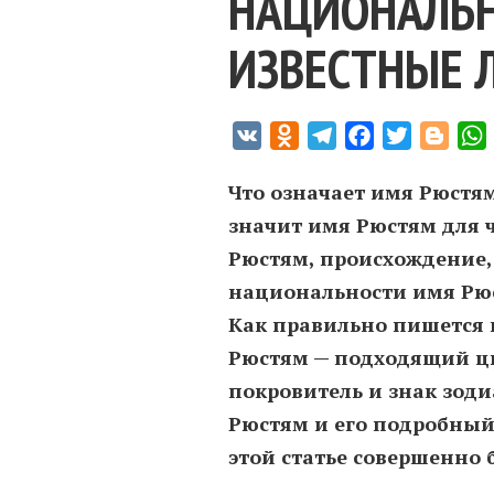
НАЦИОНАЛЬН
ИЗВЕСТНЫЕ 
VK
Odnoklassniki
Telegram
Facebook
Twitter
Blogg
Что означает имя Рюстям
значит имя Рюстям для 
Рюстям, происхождение, 
национальности имя Рюс
Как правильно пишется 
Рюстям — подходящий цв
покровитель и знак зод
Рюстям и его подробный
этой статье совершенно 