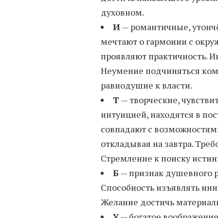
духовном.
И
— романтичные, утонч
мечтают о гармонии с окр
проявляют практичность. И
Неумение подчиняться кому
равнодушие к власти.
Т
— творческие, чувстви
интуицией, находятся в по
совпадают с возможностями
откладывая на завтра. Треб
Стремление к поиску истин
Б
— признак душевного 
Способность изъявлять ини
Желание достичь материаль
У
— богатое воображение