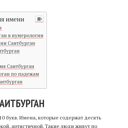
ия имени
н
ган в нумерологии
ени Саитбурган
итбурган
мя Саитбурган
рган по падежам
аитбурган
САИТБУРГАН
10 букв. Имена, которые содержат десять
ркой, артистичной. Такие люди живут по