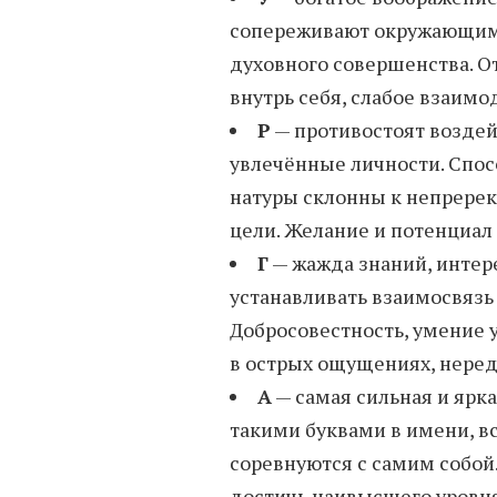
сопереживают окружающим.
духовного совершенства. О
внутрь себя, слабое взаимо
Р
— противостоят воздейс
увлечённые личности. Спо
натуры склонны к непрере
цели. Желание и потенциал
Г
— жажда знаний, интер
устанавливать взаимосвяз
Добросовестность, умение
в острых ощущениях, неред
А
— самая сильная и ярк
такими буквами в имени, вс
соревнуются с самим собой.
достичь наивысшего уровня