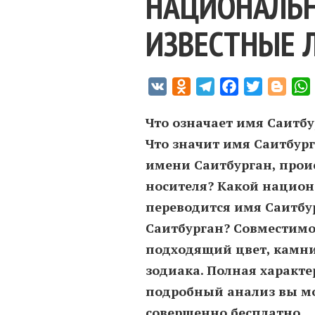
НАЦИОНАЛЬН
ИЗВЕСТНЫЕ 
VK
Odnoklassniki
Telegram
Facebook
Twitter
Blogg
Что означает имя Саитбу
Что значит имя Саитбург
имени Саитбурган, проис
носителя? Какой национ
переводится имя Саитбу
Саитбурган? Совместимо
подходящий цвет, камни
зодиака. Полная характе
подробный анализ вы мо
совершенно бесплатно.