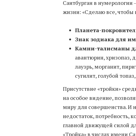
Саитбурган в нумерологии —
жизни: «Сделаю все, чтобы
Планета-покровител
Знак зодиака для и
Камни-талисманы д
авантюрин, хризопаз, 
лаузрь, морганит, пири
сугилит, голубой топаз
Присутствие «тройки» сред
на особое видение, позвол
миру для совершенства. И 
недостаток, потребность, к
главной движущей силой дл
«Тройка» в числах имени С