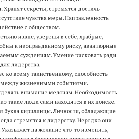
 Хранят секреты, стремятся достичь
тсутствие чувства меры. Направленность
действие с обществом.
твию извне, уверены в себе, храбрые,
собны к неоправданному риску, авантюрные
каемым суждениям. Умение рисковать ради
 для лидерства.
ес ко всему таинственному, способность
ь между жизненными событиями.
 уделять внимание мелочам. Необходимость
ко такие люди сами находятся в их поиске.
ая буква кириллицы. Личности, обладающие
егда стремятся к лидерству. Нередко они
 Указывает на желание что-то изменить,
 комфорта в физическом проявлении и в