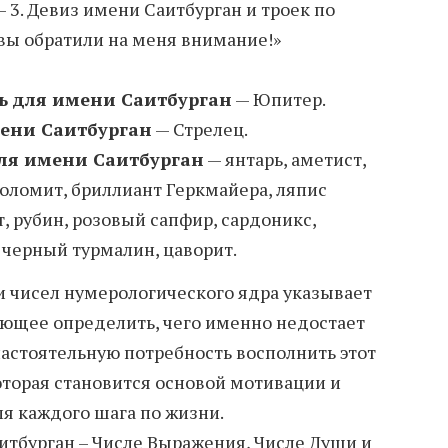
 3. Девиз имени Саитбурган и троек по
 вы обратили на меня внимание!»
ь для имени Саитбурган
— Юпитер.
мени Саитбурган
— Стрелец.
ля имени Саитбурган
— янтарь, аметист,
доломит, бриллиант Геркмайера, ляпис
т, рубин, розовый сапфир, сардоникс,
, черный турмалин, цаворит.
и чисел нумерологического ядра указывает
яющее определить, чего именно недостает
настоятельную потребность восполнить этот
оторая становится основой мотивации и
я каждого шага по жизни.
аитбурган – Числе Выражения, Числе Души и