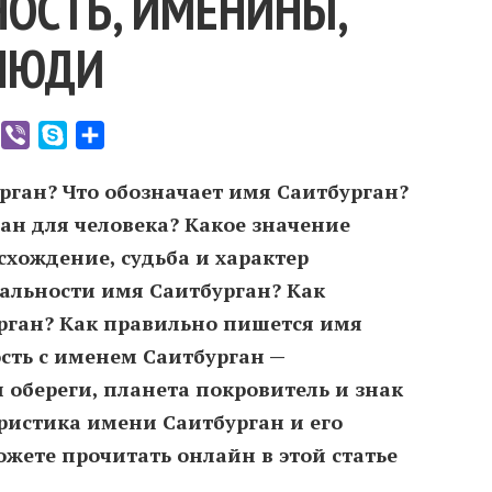
ОСТЬ, ИМЕНИНЫ,
ЛЮДИ
er
WhatsApp
Viber
Skype
Отправить
рган? Что обозначает имя Саитбурган?
ан для человека? Какое значение
хождение, судьба и характер
альности имя Саитбурган? Как
рган? Как правильно пишется имя
сть c именем Саитбурган —
 обереги, планета покровитель и знак
ристика имени Саитбурган и его
жете прочитать онлайн в этой статье