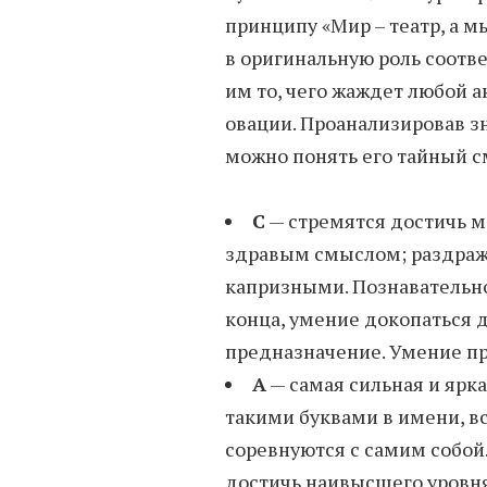
принципу «Мир – театр, а м
в оригинальную роль соотв
им то, чего жаждет любой а
овации. Проанализировав з
можно понять его тайный с
С
— стремятся достичь м
здравым смыслом; раздраж
капризными. Познавательно
конца, умение докопаться 
предназначение. Умение пр
А
— самая сильная и ярк
такими буквами в имени, вс
соревнуются с самим собой.
достичь наивысшего уровня