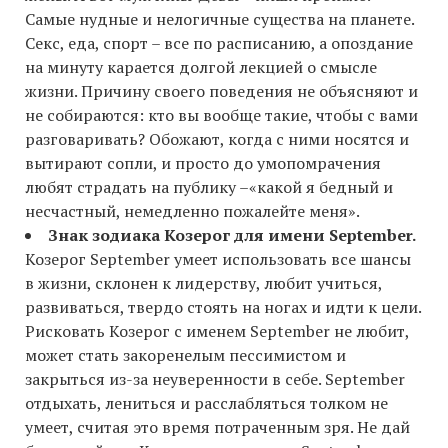
Самые нудные и нелогичные существа на планете.
Секс, еда, спорт – все по расписанию, а опоздание
на минуту карается долгой лекцией о смысле
жизни. Причину своего поведения не объясняют и
не собираются: кто вы вообще такие, чтобы с вами
разговаривать? Обожают, когда с ними носятся и
вытирают сопли, и просто до умопомрачения
любят страдать на публику –«какой я бедный и
несчастный, немедленно пожалейте меня».
Знак зодиака Козерог для имени September.
Козерог September умеет использовать все шансы
в жизни, склонен к лидерству, любит учиться,
развиваться, твердо стоять на ногах и идти к цели.
Рисковать Козерог с именем September не любит,
может стать закоренелым пессимистом и
закрыться из-за неуверенности в себе. September
отдыхать, лениться и расслабляться толком не
умеет, считая это время потраченным зря. Не дай