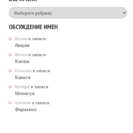
Все
имена
ОБСУЖДЕНИЕ ИМЕН
Лидия
к записи
Лидия
Шлёпа
к записи
Кнопа
Наталия
к записи
Кшыся
Mohigul
к записи
Мохигул
Аноним
к записи
Фарахноз