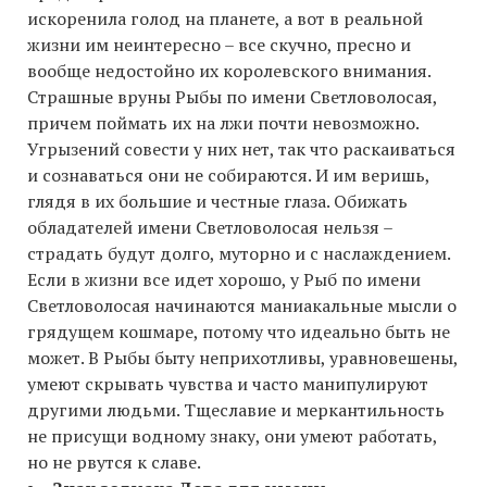
искоренила голод на планете, а вот в реальной
жизни им неинтересно – все скучно, пресно и
вообще недостойно их королевского внимания.
Страшные вруны Рыбы по имени Светловолосая,
причем поймать их на лжи почти невозможно.
Угрызений совести у них нет, так что раскаиваться
и сознаваться они не собираются. И им веришь,
глядя в их большие и честные глаза. Обижать
обладателей имени Светловолосая нельзя –
страдать будут долго, муторно и с наслаждением.
Если в жизни все идет хорошо, у Рыб по имени
Светловолосая начинаются маниакальные мысли о
грядущем кошмаре, потому что идеально быть не
может. В Рыбы быту неприхотливы, уравновешены,
умеют скрывать чувства и часто манипулируют
другими людьми. Тщеславие и меркантильность
не присущи водному знаку, они умеют работать,
но не рвутся к славе.