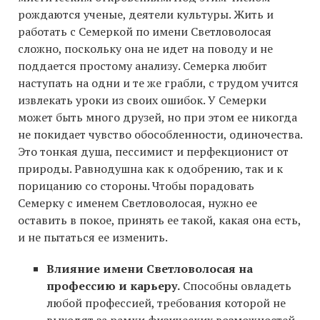
рождаются ученые, деятели культуры. Жить и
работать с Семеркой по имени Светловолосая
сложно, поскольку она не идет на поводу и не
поддается простому анализу. Семерка любит
наступать на одни и те же грабли, с трудом учится
извлекать уроки из своих ошибок. У Семерки
может быть много друзей, но при этом ее никогда
не покидает чувство обособленности, одиночества.
Это тонкая душа, пессимист и перфекционист от
природы. Равнодушна как к одобрению, так и к
порицанию со стороны. Чтобы порадовать
Семерку с именем Светловолосая, нужно ее
оставить в покое, принять ее такой, какая она есть,
и не пытаться ее изменить.
Влияние имени Светловолосая на
профессию и карьеру.
Способны овладеть
любой профессией, требования которой не
выходят за рамки физических возможностей.