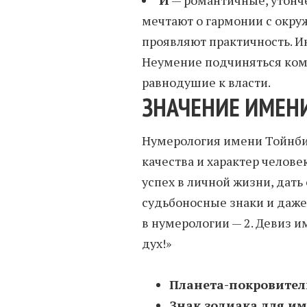
мечтают о гармонии с окр
проявляют практичность. И
Неумение подчиняться кому
равнодушие к власти.
ЗНАЧЕНИЕ ИМЕН
Нумерология имени Тойнби 
качества и характер человек
успех в личной жизни, дать
судьбоносные знаки и даже
в нумерологии — 2. Девиз 
дух!»
Планета-покровител
Знак зодиака для и