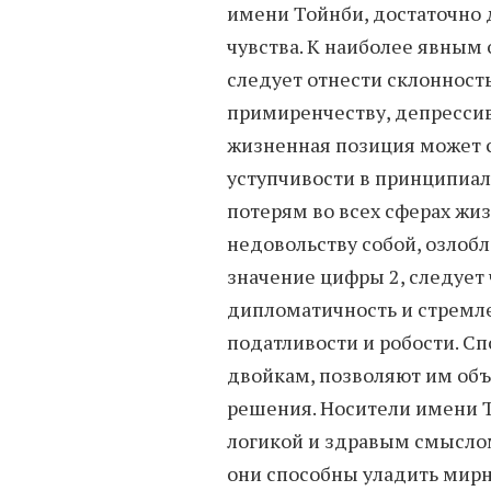
имени Тойнби, достаточно 
чувства. К наиболее явным
следует отнести склонност
примиренчеству, депрессив
жизненная позиция может 
уступчивости в принципиал
потерям во всех сферах жиз
недовольству собой, озлоб
значение цифры 2, следует
дипломатичность и стремл
податливости и робости. С
двойкам, позволяют им об
решения. Носители имени Т
логикой и здравым смысло
они способны уладить мир