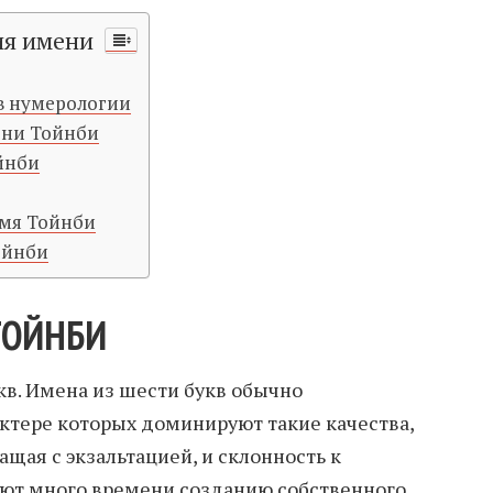
ия имени
в нумерологии
ени Тойнби
йнби
имя Тойнби
ойнби
ТОЙНБИ
кв. Имена из шести букв обычно
актере которых доминируют такие качества,
ащая с экзальтацией, и склонность к
яют много времени созданию собственного