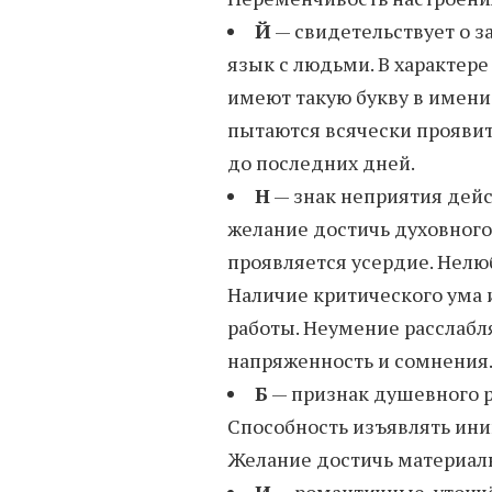
Й
— свидетельствует о 
язык с людьми. В характере
имеют такую букву в имени,
пытаются всячески проявить
до последних дней.
Н
— знак неприятия дейст
желание достичь духовного 
проявляется усердие. Нелю
Наличие критического ума 
работы. Неумение расслабл
напряженность и сомнения
Б
— признак душевного 
Способность изъявлять ини
Желание достичь материаль
И
— романтичные, утонч