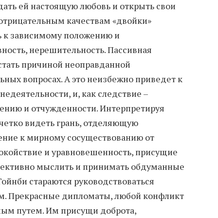
дать ей настоящую любовь и открыть свои
 отрицательным качествам «двойки»
ь к зависимому положению и
ность, нерешительность. Пассивная
стать причиной неоправданной
ьных вопросах. А это неизбежно приведет к
недеятельности, и, как следствие –
лению и отчужденности. Интерпретируя
 четко видеть грань, отделяющую
ение к мирному сосуществованию от
покойствие и уравновешенность, присущие
ъективно мыслить и принимать обдуманные
ойнби стараются руководствоваться
м. Прекрасные дипломаты, любой конфликт
ным путем. Им присущи доброта,