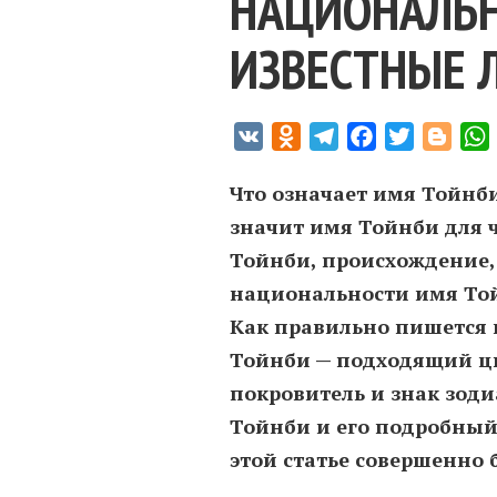
НАЦИОНАЛЬН
ИЗВЕСТНЫЕ 
VK
Odnoklassniki
Telegram
Facebook
Twitter
Blogg
Что означает имя Тойнби
значит имя Тойнби для 
Тойнби, происхождение, 
национальности имя Той
Как правильно пишется 
Тойнби — подходящий цв
покровитель и знак зод
Тойнби и его подробный
этой статье совершенно 