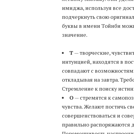
имиджа, используя все дост
подчеркнуть свою оригинал
буквы в имени Тойнби можн
значение.
Т
— творческие, чувстви
интуицией, находятся в по
совпадают с возможностями
откладывая на завтра. Треб
Стремление к поиску истин
О
— стремятся к самопо
чувства. Желают постичь с
совершенствоваться и сове
правильно распоряжаются д
Переменчивость настроения