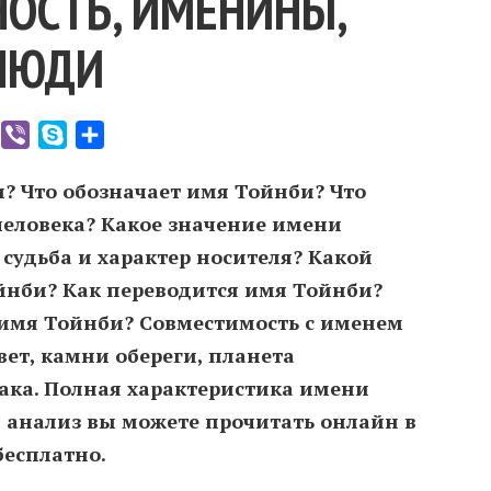
ОСТЬ, ИМЕНИНЫ,
ЛЮДИ
er
WhatsApp
Viber
Skype
Отправить
? Что обозначает имя Тойнби? Что
человека? Какое значение имени
судьба и характер носителя? Какой
нби? Как переводится имя Тойнби?
имя Тойнби? Совместимость c именем
ет, камни обереги, планета
иака. Полная характеристика имени
 анализ вы можете прочитать онлайн в
бесплатно.