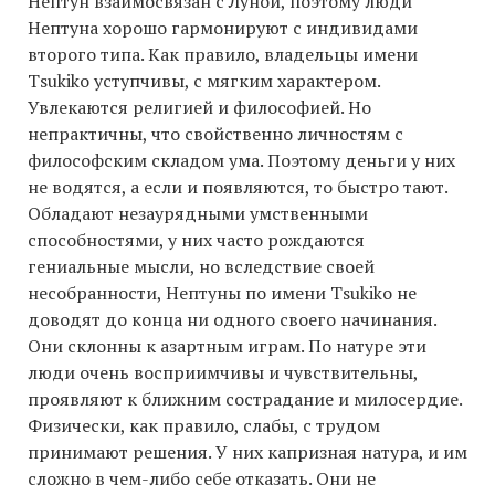
Нептун взаимосвязан с Луной, поэтому люди
Нептуна хорошо гармонируют с индивидами
второго типа. Как правило, владельцы имени
Tsukiko уступчивы, с мягким характером.
Увлекаются религией и философией. Но
непрактичны, что свойственно личностям с
философским складом ума. Поэтому деньги у них
не водятся, а если и появляются, то быстро тают.
Обладают незаурядными умственными
способностями, у них часто рождаются
гениальные мысли, но вследствие своей
несобранности, Нептуны по имени Tsukiko не
доводят до конца ни одного своего начинания.
Они склонны к азартным играм. По натуре эти
люди очень восприимчивы и чувствительны,
проявляют к ближним сострадание и милосердие.
Физически, как правило, слабы, с трудом
принимают решения. У них капризная натура, и им
сложно в чем-либо себе отказать. Они не