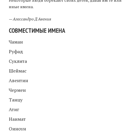
Некоторые люди обрекают своих детей, давая им те или
иные имена.
—
Алессандро Д Авения
СОВМЕСТИМЫЕ ИМЕНА
Чаман
Руфад
Суклита
Шеймас
Авентин
Чермен
Танцу
Атиг
Наимат
Оиноун