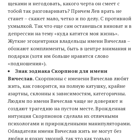
щеками и негодовать, какого черта он смеет с
тобой так разговаривать? Причем Лев врать не
станет – скажет мало, четко и по делу. С противной
ухмылкой. Так что еще сам останешься виноват и в
депрессии на тему «куда катится моя жизнь».
Жуткие эгоцентрики владельцы имени Вичеслав –
обожают комплименты, быть в центре внимания и
подарки (хотя им больше нравится слово
«подношения»).
Знак зодиака Скорпион для имени
Вичеслав.
Скорпионы с именени Вичеслав любят
жить, как говорится, на полную катушку, крайне
азартны, склонны к зависимостям, категоричны.
Людям по имени Вичеслав чаще не доверяют и
создают трагедию на пустом месте. Врожденная
интуиция Скорпионов сделала их отличными
психологами и прирожденными манипуляторами.
Обладатели имени Вичеслав жить не могут без
любви и ярких эмоций, так что как только