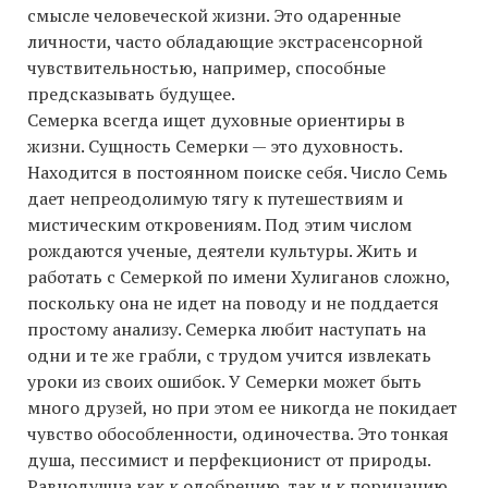
смысле человеческой жизни. Это одаренные
личности, часто обладающие экстрасенсорной
чувствительностью, например, способные
предсказывать будущее.
Семерка всегда ищет духовные ориентиры в
жизни. Сущность Семерки — это духовность.
Находится в постоянном поиске себя. Число Семь
дает непреодолимую тягу к путешествиям и
мистическим откровениям. Под этим числом
рождаются ученые, деятели культуры. Жить и
работать с Семеркой по имени Хулиганов сложно,
поскольку она не идет на поводу и не поддается
простому анализу. Семерка любит наступать на
одни и те же грабли, с трудом учится извлекать
уроки из своих ошибок. У Семерки может быть
много друзей, но при этом ее никогда не покидает
чувство обособленности, одиночества. Это тонкая
душа, пессимист и перфекционист от природы.
Равнодушна как к одобрению, так и к порицанию