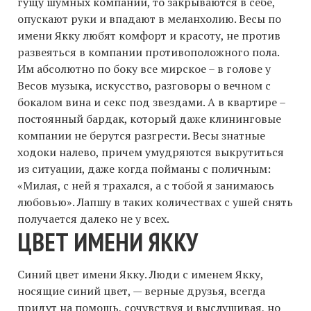
гущу шумных компаний, то закрываются в себе,
опускают руки и впадают в меланхолию. Весы по
имени Якку любят комфорт и красоту, не против
развеяться в компании противоположного пола.
Им абсолютно по боку все мирское – в голове у
Весов музыка, искусство, разговоры о вечном с
бокалом вина и секс под звездами. А в квартире –
постоянный бардак, который даже клининговые
компании не берутся разгрести. Весы знатные
ходоки налево, причем умудряются выкрутиться
из ситуации, даже когда пойманы с поличным:
«Милая, с ней я трахался, а с тобой я занимаюсь
любовью». Лапшу в таких количествах с ушей снять
получается далеко не у всех.
ЦВЕТ ИМЕНИ ЯККУ
Синий цвет имени Якку. Люди с именем Якку,
носящие синий цвет, — верные друзья, всегда
придут на помощь, сочувствуя и выслушивая, но