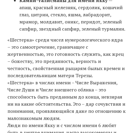
Камни-талисманы для имени Якку
—
апаш, красный железняк, сердолик, кошачий
глаз, цитрин, стекло, яшма, лабрадорит,
мрамор, молдавит, оникс, перидот, зеленый
сапфир, звездный сапфир, зеленый турмалин.
«Шестерка» среди чисел нумерологического ядра
– это самоотречение, граничащее с
жертвенностью, это готовность служить, как жрец
– божеству, это преданность, верность и
честность, свойственная рыцарям былых времен и
последовательницам матери Терезы.
«Шестерка» в числах имени – Числе Выражения,
Числе Души и Числе внешнего облика – это
способность быть преданным до конца, невзирая
ни на какие обстоятельства. Это – дар сочувствия и
понимания, проявляющийся даже по отношению к
малознакомым людям.
Люди по имени Якку и с числом имени 6 любят
быть в центре внимания, часто высокомерны и