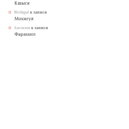
Кшыся
Mohigul
к записи
Мохигул
Аноним
к записи
Фарахноз
© КОПИРАЙТ
ЗНАЧЕНИЕ-ИМЕНИ.ОНЛАЙН
, 2026.
МУЖСКИЕ
ГЕНЕРАТОР ИМЕН
ТРАНСЛИТЕРАЦИЯ ИМЕНИ
ЖЕНСКИЕ