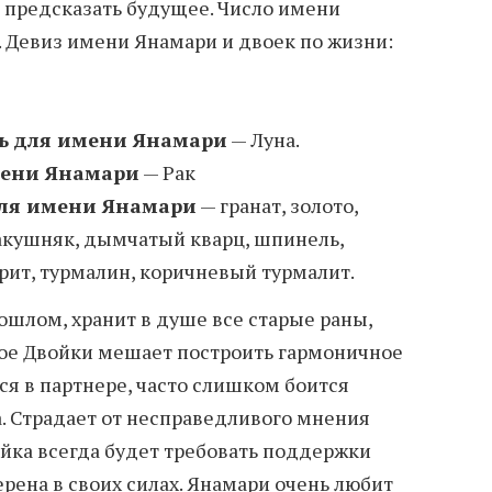
 предсказать будущее. Число имени
. Девиз имени Янамари и двоек по жизни:
ь для имени Янамари
— Луна.
мени Янамари
— Рак
ля имени Янамари
— гранат, золото,
акушняк, дымчатый кварц, шпинель,
орит, турмалин, коричневый турмалит.
ошлом, хранит в душе все старые раны,
лое Двойки мешает построить гармоничное
ся в партнере, часто слишком боится
а. Страдает от несправедливого мнения
йка всегда будет требовать поддержки
рена в своих силах. Янамари очень любит