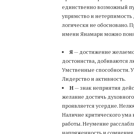
единственно возможный пут
упрямство и нетерпимость д
логически не обосновано. 
имени Янамари можно понят
Я
— достижение желаемой
достоинства, добиваются л
Умственные способности. У
Лидерство и активность.
Н
— знак неприятия дейст
желание достичь духовного 
проявляется усердие. Нелю
Наличие критического ума 
работы. Неумение расслабл
напряженность и сомнения