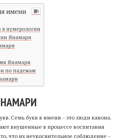
ия имени
 в нумерологии
ени Янамари
амари
имя Янамари
и по падежам
Янамари
ЯНАМАРИ
укв. Семь букв в имени – это люди канона.
ают внушенные в процессе воспитания
 то, что их неукоснительное соблюдение –