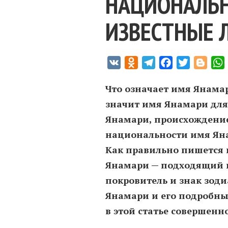
НАЦИОНАЛЬН
ИЗВЕСТНЫЕ 
VK
Odnoklassniki
Telegram
Facebook
Twitter
Blogg
Что означает имя Янама
значит имя Янамари для
Янамари, происхождение,
национальности имя Ян
Как правильно пишется 
Янамари — подходящий ц
покровитель и знак зод
Янамари и его подробны
в этой статье совершенн