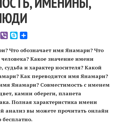
ОСТЬ, ИМЕНИНЫ,
ЛЮДИ
er
WhatsApp
Viber
Skype
Отправить
ри? Что обозначает имя Янамари? Что
 человека? Какое значение имени
 судьба и характер носителя? Какой
амари? Как переводится имя Янамари?
имя Янамари? Совместимость c именем
вет, камни обереги, планета
иака. Полная характеристика имени
й анализ вы можете прочитать онлайн
о бесплатно.