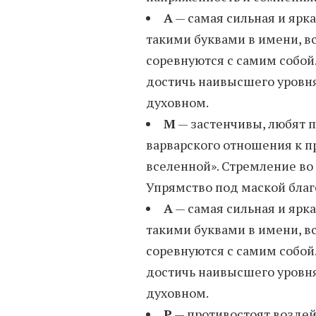
А
— самая сильная и ярк
такими буквами в имени, вс
соревнуются с самим собой.
достичь наивысшего уровня
духовном.
М
— застенчивы, любят 
варварского отношения к п
вселенной». Стремление во
Упрямство под маской благ
А
— самая сильная и ярк
такими буквами в имени, вс
соревнуются с самим собой.
достичь наивысшего уровня
духовном.
Р
— противостоят воздейс